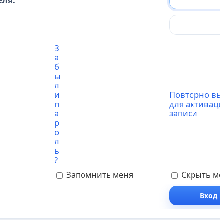
еля:
З
а
б
ы
л
и
Повторно в
п
для активац
а
записи
р
о
л
ь
?
Запомнить меня
Скрыть мо