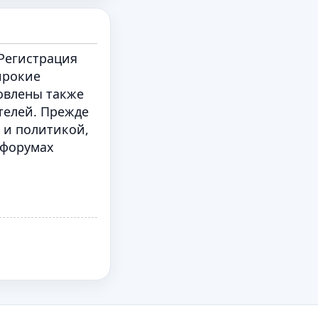
Регистрация
ирокие
овлены также
телей. Прежде
 и политикой,
 форумах