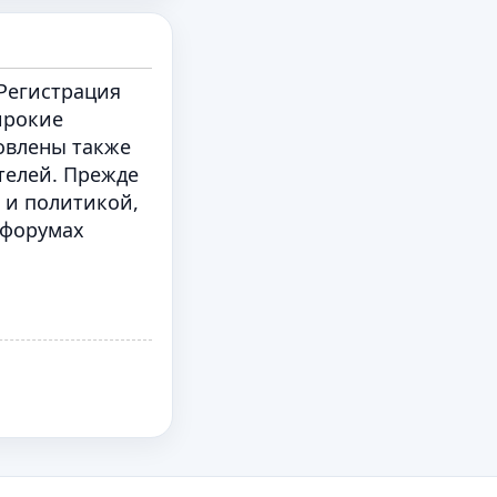
Регистрация
ирокие
овлены также
телей. Прежде
 и политикой,
 форумах