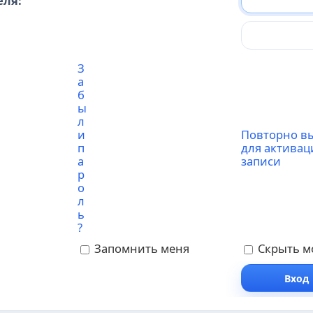
еля:
З
а
б
ы
л
и
Повторно в
п
для активац
а
записи
р
о
л
ь
?
Запомнить меня
Скрыть мо