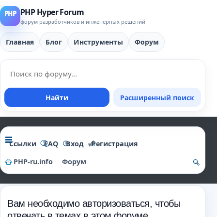
PHP Hyper Forum
форум разработчиков и инженерных решений
Главная
Блог
Инструменты
Форум
Найти
Расширенный поиск
Ссылки
FAQ
Вход
Регистрация
PHP-ru.info
Форум
о
и
Вам необходимо авторизоваться, чтобы
ск
отвечать в темах в этом форуме.