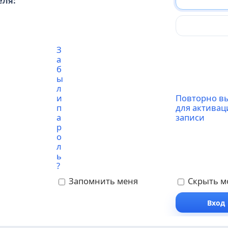
еля:
З
а
б
ы
л
и
Повторно в
п
для активац
а
записи
р
о
л
ь
?
Запомнить меня
Скрыть мо