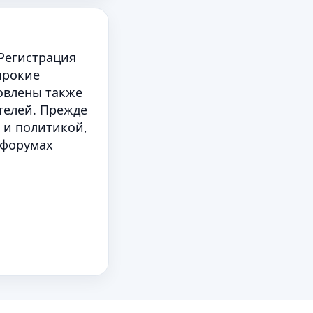
Регистрация
ирокие
овлены также
телей. Прежде
 и политикой,
 форумах