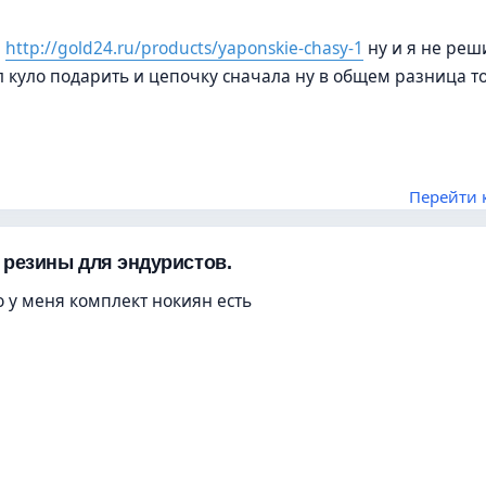
ы
http://gold24.ru/products/yaponskie-chasy-1
ну и я не реш
л куло подарить и цепочку сначала ну в общем разница то
Перейти 
 резины для эндуристов.
о у меня комплект нокиян есть