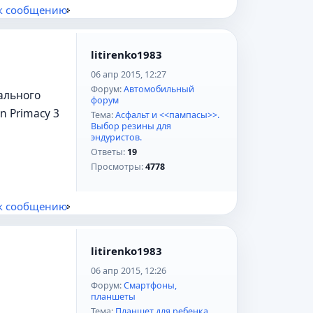
к сообщению
litirenko1983
06 апр 2015, 12:27
Форум:
Автомобильный
ального
форум
n Primacy 3
Тема:
Асфальт и <<пампасы>>.
Выбор резины для
эндуристов.
Ответы:
19
Просмотры:
4778
к сообщению
litirenko1983
06 апр 2015, 12:26
Форум:
Смартфоны,
планшеты
Тема:
Планшет для ребенка