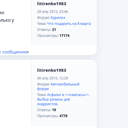
litirenko1983
28 апр 2015, 23:46
ил
Форум:
Курилка
лько у
Тема:
Что подарить на 8 марта
Ответы:
21
Просмотры:
17174
к сообщению
litirenko1983
06 апр 2015, 12:29
Форум:
Автомобильный
форум
Тема:
Асфальт и <<пампасы>>.
Выбор резины для
эндуристов.
Ответы:
19
Просмотры:
4778