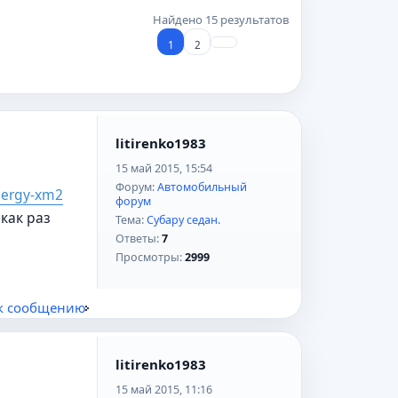
Найдено 15 результатов
1
2
litirenko1983
15 май 2015, 15:54
Форум:
Автомобильный
nergy-xm2
форум
как раз
Тема:
Субару седан.
Ответы:
7
Просмотры:
2999
к сообщению
litirenko1983
15 май 2015, 11:16