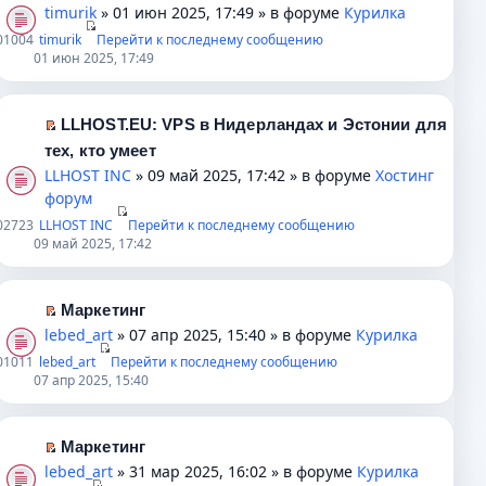
о
н
р
о
и
П
timurik
» 01 июн 2025, 17:49 » в форуме
Курилка
о
н
о
м
к
е
0
1004
timurik
Перейти к последнему сообщению
б
о
ч
у
п
р
01 июн 2025, 17:49
щ
м
и
н
е
е
е
у
т
е
р
й
н
с
а
п
в
т
LLHOST.EU: VPS в Нидерландах и Эстонии для
и
о
н
р
о
и
П
тех, кто умеет
ю
о
н
о
м
к
е
LLHOST INC
» 09 май 2025, 17:42 » в форуме
Хостинг
б
о
ч
у
п
р
форум
щ
м
и
н
е
е
0
2723
LLHOST INC
Перейти к последнему сообщению
е
у
т
е
р
й
09 май 2025, 17:42
н
с
а
п
в
т
и
о
н
р
о
и
ю
о
н
о
м
к
Маркетинг
б
о
ч
у
п
П
lebed_art
» 07 апр 2025, 15:40 » в форуме
Курилка
щ
м
и
н
е
е
0
1011
lebed_art
Перейти к последнему сообщению
е
у
т
е
р
р
07 апр 2025, 15:40
н
с
а
п
в
е
и
о
н
р
о
й
ю
о
н
о
м
т
Маркетинг
б
о
ч
у
и
П
lebed_art
» 31 мар 2025, 16:02 » в форуме
Курилка
щ
м
и
н