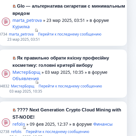
ю
с
а
п
в
т
Glo — альтернатива сигаретам с минимальным
о
н
р
о
и
П
вредом
о
н
о
м
к
е
marta_petrova
» 23 мар 2025, 03:51 » в форуме
б
о
ч
у
п
р
Курилка
щ
м
и
н
е
е
0
734
marta_petrova
Перейти к последнему сообщению
е
у
т
е
р
й
23 мар 2025, 03:51
н
с
а
п
в
т
и
о
н
р
о
и
ю
о
н
о
м
к
Як правильно обрати якісну професійну
б
о
ч
у
п
П
косметику: головні критерії вибору
щ
м
и
н
е
е
МистерБорщ
» 03 мар 2025, 10:35 » в форуме
е
у
т
е
р
р
Объявления
н
с
а
п
в
е
0
4832
МистерБорщ
Перейти к последнему сообщению
и
о
н
р
о
й
03 мар 2025, 10:35
ю
о
н
о
м
т
б
о
ч
у
и
щ
м
и
н
к
???? Next Generation Crypto Cloud Mining with
е
у
т
е
п
П
ST-NODE!
н
с
а
п
е
е
refolis
» 09 фев 2025, 12:37 » в форуме
Финансы
и
о
н
р
р
р
0
2738
refolis
ю
о
н
о
Перейти к последнему сообщению
в
е