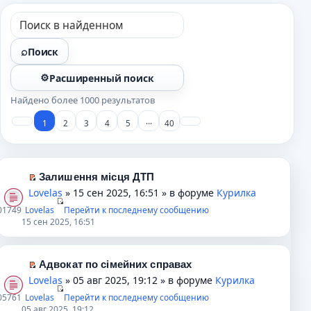
Поиск
Расширенный поиск
Найдено более 1000 результатов
…
1
2
3
4
5
40
Залишення місця ДТП
П
Lovelas
» 15 сен 2025, 16:51 » в форуме
Курилка
е
0
1749
Lovelas
Перейти к последнему сообщению
р
15 сен 2025, 16:51
е
й
т
Адвокат по сімейних справах
и
П
Lovelas
» 05 авг 2025, 19:12 » в форуме
Курилка
к
е
0
5761
Lovelas
Перейти к последнему сообщению
п
р
05 авг 2025, 19:12