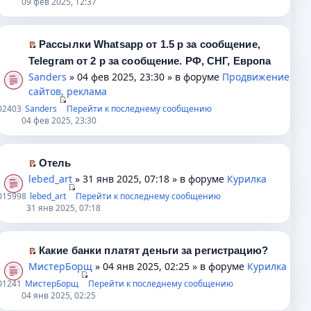
09 фев 2025, 12:37
б
о
ч
о
й
щ
м
и
м
т
е
у
т
у
и
Рассылки Whatsapp от 1.5 р за сообщение,
н
с
а
н
к
П
Telegram от 2 р за сообщение. РФ, СНГ, Европа
и
о
н
е
п
е
Sanders
» 04 фев 2025, 23:30 » в форуме
Продвижение
ю
о
н
п
е
р
сайтов, реклама
б
о
р
р
е
щ
м
0
2403
Sanders
о
Перейти к последнему сообщению
в
й
04 фев 2025, 23:30
е
у
ч
о
т
н
с
и
м
и
и
о
т
у
к
Отель
ю
о
а
н
п
П
lebed_art
» 31 янв 2025, 07:18 » в форуме
Курилка
б
н
е
е
е
щ
0
15998
lebed_art
н
Перейти к последнему сообщению
п
р
р
31 янв 2025, 07:18
е
о
р
в
е
н
м
о
о
й
и
у
ч
м
т
Какие банки платят деньги за регистрацию?
ю
с
и
у
и
П
МистерБорщ
» 04 янв 2025, 02:25 » в форуме
Курилка
о
т
н
к
е
0
1241
МистерБорщ
о
Перейти к последнему сообщению
а
е
п
р
04 янв 2025, 02:25
б
н
п
е
е