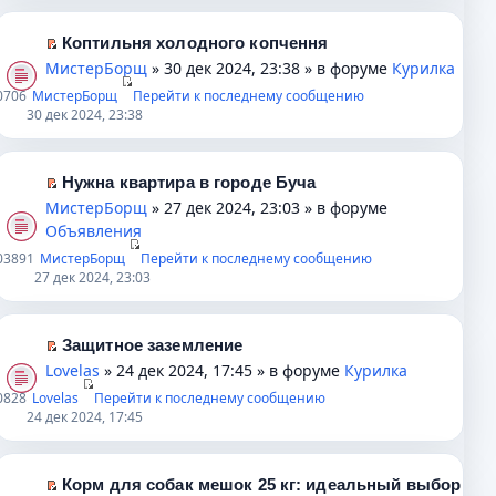
щ
н
р
р
й
е
о
о
в
т
Коптильня холодного копчення
н
м
ч
о
и
П
МистерБорщ
» 30 дек 2024, 23:38 » в форуме
Курилка
и
у
и
м
к
е
0
706
МистерБорщ
ю
Перейти к последнему сообщению
с
т
у
п
р
30 дек 2024, 23:38
о
а
н
е
е
о
н
е
р
й
б
н
п
в
т
Нужна квартира в городе Буча
щ
о
р
о
и
П
МистерБорщ
» 27 дек 2024, 23:03 » в форуме
е
м
о
м
к
е
Объявления
н
у
ч
у
п
р
0
3891
МистерБорщ
Перейти к последнему сообщению
и
с
и
н
е
е
27 дек 2024, 23:03
ю
о
т
е
р
й
о
а
п
в
т
б
н
р
о
и
Защитное заземление
щ
н
о
м
к
П
Lovelas
» 24 дек 2024, 17:45 » в форуме
Курилка
е
о
ч
у
п
е
0
828
Lovelas
Перейти к последнему сообщению
н
м
и
н
е
р
24 дек 2024, 17:45
и
у
т
е
р
е
ю
с
а
п
в
й
о
н
р
о
т
Корм для собак мешок 25 кг: идеальный выбор