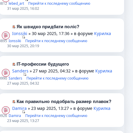
к
е
0
812
lebed_art
Перейти к последнему сообщению
е
у
т
е
п
р
31 мар 2025, 16:02
н
с
а
п
е
е
и
о
н
р
р
й
ю
о
н
о
в
т
Як швидко придбати поліс?
б
о
ч
о
и
П
Ionssiki
» 30 мар 2025, 17:36 » в форуме
Курилка
щ
м
и
м
к
е
0
895
Ionssiki
Перейти к последнему сообщению
е
у
т
у
п
р
30 мар 2025, 20:19
н
с
а
н
е
е
и
о
н
е
р
й
ю
о
н
п
в
т
IT-профессии будущего
б
о
р
о
и
П
Sanders
» 27 мар 2025, 04:32 » в форуме
Курилка
щ
м
о
м
к
е
0
990
Sanders
Перейти к последнему сообщению
е
у
ч
у
п
р
27 мар 2025, 04:32
н
с
и
н
е
е
и
о
т
е
р
й
ю
о
а
п
в
т
Как правильно подобрать размер плавок?
б
н
р
о
и
П
Damira
» 23 мар 2025, 13:27 » в форуме
Курилка
щ
н
о
м
к
е
0
926
Damira
Перейти к последнему сообщению
е
о
ч
у
п
р
23 мар 2025, 13:27
н
м
и
н
е
е
и
у
т
е
р
й