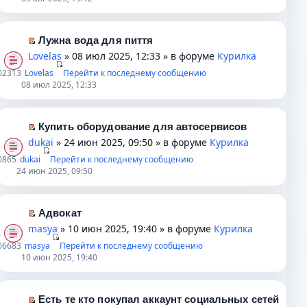
е
е
р
й
в
т
Лужна вода для пиття
о
и
П
Lovelas
» 08 июл 2025, 12:33 » в форуме
Курилка
м
к
е
0
2313
Lovelas
Перейти к последнему сообщению
у
п
р
08 июл 2025, 12:33
н
е
е
е
р
й
п
в
т
Купить оборудование для автосервисов
р
о
и
П
dukai
» 24 июн 2025, 09:50 » в форуме
Курилка
о
м
к
е
0
865
dukai
Перейти к последнему сообщению
ч
у
п
р
24 июн 2025, 09:50
и
н
е
е
т
е
р
й
а
п
в
т
Адвокат
н
р
о
и
П
masya
» 10 июн 2025, 19:40 » в форуме
Курилка
н
о
м
к
е
0
6683
masya
Перейти к последнему сообщению
о
ч
у
п
р
10 июн 2025, 19:40
м
и
н
е
е
у
т
е
р
й
с
а
п
в
т
Есть те кто покупал аккаунт социальных сетей