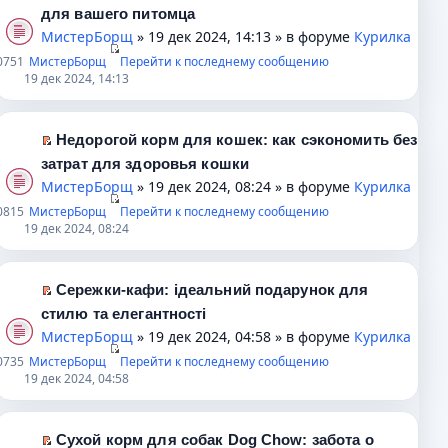
о
н
о
м
и
П
для вашего питомца
б
о
ч
у
к
е
МистерБорщ
» 19 дек 2024, 14:13 » в форуме
Курилка
щ
м
и
н
п
р
0
751
МистерБорщ
Перейти к последнему сообщению
е
у
т
е
е
е
19 дек 2024, 14:13
н
с
а
п
р
й
и
о
н
р
в
т
ю
о
н
о
о
и
Недорогой корм для кошек: как сэкономить без
б
о
ч
м
к
П
затрат для здоровья кошки
щ
м
и
у
п
е
МистерБорщ
» 19 дек 2024, 08:24 » в форуме
Курилка
е
у
т
н
е
р
0
815
МистерБорщ
Перейти к последнему сообщению
н
с
а
е
р
е
19 дек 2024, 08:24
и
о
н
п
в
й
ю
о
н
р
о
т
б
о
о
м
и
Сережки-кафи: ідеальний подарунок для
щ
м
ч
у
к
П
стилю та елегантності
е
у
и
н
п
е
МистерБорщ
» 19 дек 2024, 04:58 » в форуме
Курилка
н
с
т
е
е
р
0
735
МистерБорщ
и
о
а
п
Перейти к последнему сообщению
р
е
19 дек 2024, 04:58
ю
о
н
р
в
й
б
н
о
о
т
щ
о
ч
м
и
Сухой корм для собак Dog Chow: забота о
е
м
и