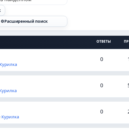
к
Расширенный поиск
ОТВЕТЫ
П
0
Курилка
0
Курилка
0
е
Курилка