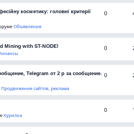
есійну косметику: головні критерії
0
форуме
Объявления
ud Mining with ST-NODE!
0
Финансы
ообщение, Telegram от 2 р за сообщение.
0
е
Продвижение сайтов, реклама
0
ме
Курилка