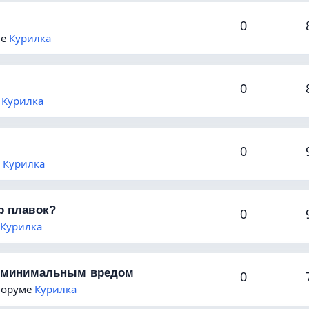
0
ме
Курилка
0
е
Курилка
0
е
Курилка
р плавок?
0
Курилка
 с минимальным вредом
0
 форуме
Курилка