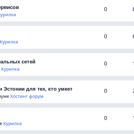
ервисов
0
Курилка
0
Курилка
циальных сетей
0
е
Курилка
 Эстонии для тех, кто умеет
0
оруме
Хостинг форум
0
ме
Курилка