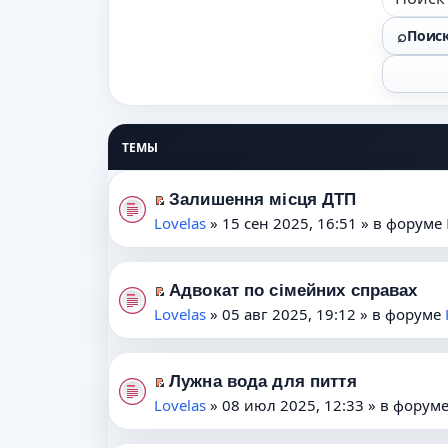
Поис
ТЕМЫ
Залишення місця ДТП
П
Lovelas
» 15 сен 2025, 16:51 » в форуме
е
р
е
Адвокат по сімейних справах
П
й
Lovelas
» 05 авг 2025, 19:12 » в форуме
е
т
р
и
е
к
Лужна вода для пиття
П
й
п
Lovelas
» 08 июл 2025, 12:33 » в форум
е
т
е
р
и
р