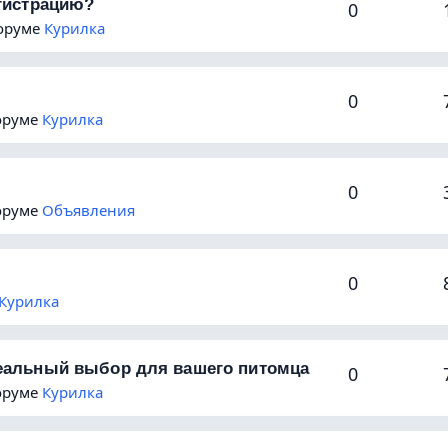
егистрацию?
0
форуме
Курилка
0
форуме
Курилка
0
форуме
Объявления
0
Курилка
деальный выбор для вашего питомца
0
форуме
Курилка