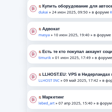
е
к
в
Купить оборудование для автос
П
й
п
о
dukai
» 24 июн 2025, 09:50 » в форуме
е
т
е
м
р
и
р
у
е
к
в
н
Адвокат
П
й
п
о
е
masya
» 10 июн 2025, 19:40 » в форуме
е
т
е
м
п
р
и
р
у
р
е
к
в
н
о
Есть те кто покупал аккаунт со
П
й
п
о
е
ч
timurik
» 01 июн 2025, 17:49 » в форум
е
т
е
м
п
и
р
и
р
у
р
т
е
к
в
н
о
а
LLHOST.EU: VPS в Нидерландах и
П
й
п
о
е
ч
н
LLHOST INC
» 09 май 2025, 17:42 » в ф
е
т
е
м
п
и
н
р
и
р
у
р
т
о
е
к
в
н
о
а
м
Маркетинг
П
й
п
о
е
ч
н
lebed_art
у
» 07 апр 2025, 15:40 » в фору
е
т
е
м
п
и
н
с