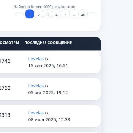
Найдено более 1000 результатов
…
1
2
3
4
5
40
РОСМОТРЫ
ПОСЛЕДНЕЕ СООБЩЕНИЕ
Lovelas
1746
П
15 сен 2025, 16:51
е
р
е
Lovelas
5760
П
й
05 авг 2025, 19:12
е
т
р
и
е
к
Lovelas
2313
П
й
п
08 июл 2025, 12:33
е
т
о
р
и
с