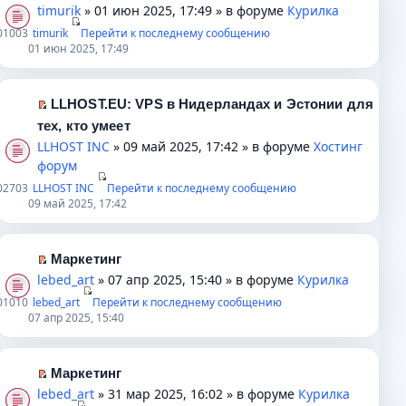
о
н
р
о
и
П
timurik
» 01 июн 2025, 17:49 » в форуме
Курилка
о
н
о
м
к
е
0
1003
timurik
Перейти к последнему сообщению
б
о
ч
у
п
р
01 июн 2025, 17:49
щ
м
и
н
е
е
е
у
т
е
р
й
н
с
а
п
в
т
LLHOST.EU: VPS в Нидерландах и Эстонии для
и
о
н
р
о
и
П
тех, кто умеет
ю
о
н
о
м
к
е
LLHOST INC
» 09 май 2025, 17:42 » в форуме
Хостинг
б
о
ч
у
п
р
форум
щ
м
и
н
е
е
0
2703
LLHOST INC
Перейти к последнему сообщению
е
у
т
е
р
й
09 май 2025, 17:42
н
с
а
п
в
т
и
о
н
р
о
и
ю
о
н
о
м
к
Маркетинг
б
о
ч
у
п
П
lebed_art
» 07 апр 2025, 15:40 » в форуме
Курилка
щ
м
и
н
е
е
0
1010
lebed_art
Перейти к последнему сообщению
е
у
т
е
р
р
07 апр 2025, 15:40
н
с
а
п
в
е
и
о
н
р
о
й
ю
о
н
о
м
т
Маркетинг
б
о
ч
у
и
П
lebed_art
» 31 мар 2025, 16:02 » в форуме
Курилка
щ
м
и
н