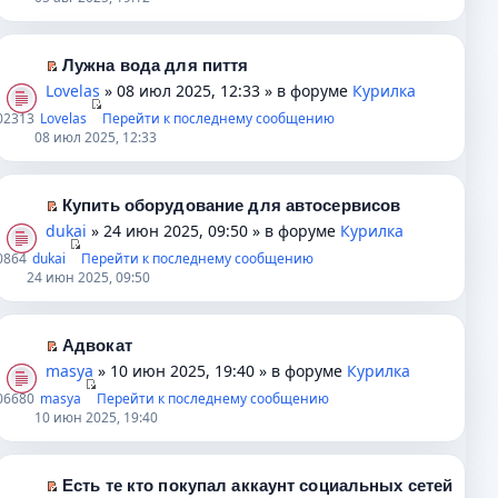
е
е
р
й
в
т
Лужна вода для пиття
о
и
П
Lovelas
» 08 июл 2025, 12:33 » в форуме
Курилка
м
к
е
0
2313
Lovelas
Перейти к последнему сообщению
у
п
р
08 июл 2025, 12:33
н
е
е
е
р
й
п
в
т
Купить оборудование для автосервисов
р
о
и
П
dukai
» 24 июн 2025, 09:50 » в форуме
Курилка
о
м
к
е
0
864
dukai
Перейти к последнему сообщению
ч
у
п
р
24 июн 2025, 09:50
и
н
е
е
т
е
р
й
а
п
в
т
Адвокат
н
р
о
и
П
masya
» 10 июн 2025, 19:40 » в форуме
Курилка
н
о
м
к
е
0
6680
masya
Перейти к последнему сообщению
о
ч
у
п
р
10 июн 2025, 19:40
м
и
н
е
е
у
т
е
р
й
с
а
п
в
т
Есть те кто покупал аккаунт социальных сетей