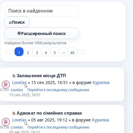
Поиск
Расширенный поиск
Найдено более 1000 результатов
…
1
2
3
4
5
40
Залишення місця ДТП
П
Lovelas
» 15 сен 2025, 16:51 » в форуме
Курилка
е
0
1741
Lovelas
Перейти к последнему сообщению
р
15 сен 2025, 16:51
е
й
т
Адвокат по сімейних справах
и
П
Lovelas
» 05 авг 2025, 19:12 » в форуме
Курилка
к
е
0
5756
Lovelas
Перейти к последнему сообщению
п
р
05 авг 2025, 19:12