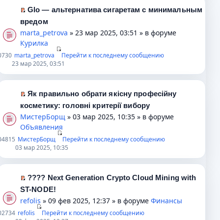
ю
с
а
п
в
т
Glo — альтернатива сигаретам с минимальным
о
н
р
о
и
П
вредом
о
н
о
м
к
е
marta_petrova
» 23 мар 2025, 03:51 » в форуме
б
о
ч
у
п
р
Курилка
щ
м
и
н
е
е
0
730
marta_petrova
Перейти к последнему сообщению
е
у
т
е
р
й
23 мар 2025, 03:51
н
с
а
п
в
т
и
о
н
р
о
и
ю
о
н
о
м
к
Як правильно обрати якісну професійну
б
о
ч
у
п
П
косметику: головні критерії вибору
щ
м
и
н
е
е
МистерБорщ
» 03 мар 2025, 10:35 » в форуме
е
у
т
е
р
р
Объявления
н
с
а
п
в
е
0
4815
МистерБорщ
Перейти к последнему сообщению
и
о
н
р
о
й
03 мар 2025, 10:35
ю
о
н
о
м
т
б
о
ч
у
и
щ
м
и
н
к
???? Next Generation Crypto Cloud Mining with
е
у
т
е
п
П
ST-NODE!
н
с
а
п
е
е
refolis
» 09 фев 2025, 12:37 » в форуме
Финансы
и
о
н
р
р
р
0
2734
refolis
ю
о
н
о
Перейти к последнему сообщению
в
е