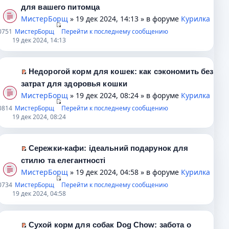
о
н
о
м
и
П
для вашего питомца
б
о
ч
у
к
е
МистерБорщ
» 19 дек 2024, 14:13 » в форуме
Курилка
щ
м
и
н
п
р
0
751
МистерБорщ
Перейти к последнему сообщению
е
у
т
е
е
е
19 дек 2024, 14:13
н
с
а
п
р
й
и
о
н
р
в
т
ю
о
н
о
о
и
Недорогой корм для кошек: как сэкономить без
б
о
ч
м
к
П
затрат для здоровья кошки
щ
м
и
у
п
е
МистерБорщ
» 19 дек 2024, 08:24 » в форуме
Курилка
е
у
т
н
е
р
0
814
МистерБорщ
Перейти к последнему сообщению
н
с
а
е
р
е
19 дек 2024, 08:24
и
о
н
п
в
й
ю
о
н
р
о
т
б
о
о
м
и
Сережки-кафи: ідеальний подарунок для
щ
м
ч
у
к
П
стилю та елегантності
е
у
и
н
п
е
МистерБорщ
» 19 дек 2024, 04:58 » в форуме
Курилка
н
с
т
е
е
р
0
734
МистерБорщ
и
о
а
п
Перейти к последнему сообщению
р
е
19 дек 2024, 04:58
ю
о
н
р
в
й
б
н
о
о
т
щ
о
ч
м
и
Сухой корм для собак Dog Chow: забота о
е
м
и