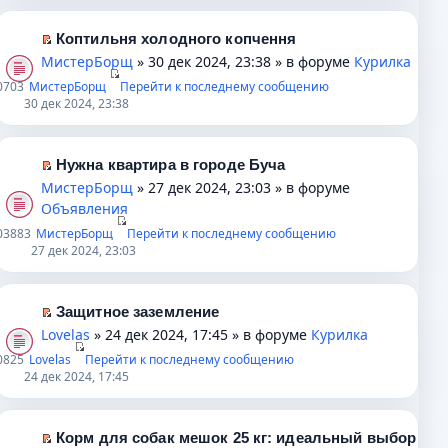
щ
н
р
р
й
е
о
о
в
т
Коптильня холодного копчення
н
м
ч
о
и
П
МистерБорщ
» 30 дек 2024, 23:38 » в форуме
Курилка
и
у
и
м
к
е
0
703
МистерБорщ
ю
Перейти к последнему сообщению
с
т
у
п
р
30 дек 2024, 23:38
о
а
н
е
е
о
н
е
р
й
б
н
п
в
т
Нужна квартира в городе Буча
щ
о
р
о
и
П
МистерБорщ
» 27 дек 2024, 23:03 » в форуме
е
м
о
м
к
е
Объявления
н
у
ч
у
п
р
0
3883
МистерБорщ
Перейти к последнему сообщению
и
с
и
н
е
е
27 дек 2024, 23:03
ю
о
т
е
р
й
о
а
п
в
т
б
н
р
о
и
Защитное заземление
щ
н
о
м
к
П
Lovelas
» 24 дек 2024, 17:45 » в форуме
Курилка
е
о
ч
у
п
е
0
825
Lovelas
Перейти к последнему сообщению
н
м
и
н
е
р
24 дек 2024, 17:45
и
у
т
е
р
е
ю
с
а
п
в
й
о
н
р
о
т
Корм для собак мешок 25 кг: идеальный выбор