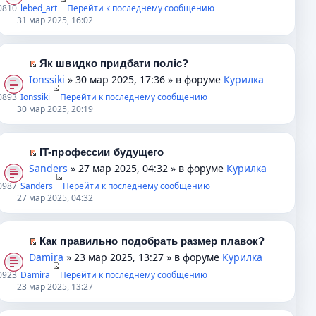
к
е
0
810
lebed_art
Перейти к последнему сообщению
е
у
т
е
п
р
31 мар 2025, 16:02
н
с
а
п
е
е
и
о
н
р
р
й
ю
о
н
о
в
т
Як швидко придбати поліс?
б
о
ч
о
и
П
Ionssiki
» 30 мар 2025, 17:36 » в форуме
Курилка
щ
м
и
м
к
е
0
893
Ionssiki
Перейти к последнему сообщению
е
у
т
у
п
р
30 мар 2025, 20:19
н
с
а
н
е
е
и
о
н
е
р
й
ю
о
н
п
в
т
IT-профессии будущего
б
о
р
о
и
П
Sanders
» 27 мар 2025, 04:32 » в форуме
Курилка
щ
м
о
м
к
е
0
987
Sanders
Перейти к последнему сообщению
е
у
ч
у
п
р
27 мар 2025, 04:32
н
с
и
н
е
е
и
о
т
е
р
й
ю
о
а
п
в
т
Как правильно подобрать размер плавок?
б
н
р
о
и
П
Damira
» 23 мар 2025, 13:27 » в форуме
Курилка
щ
н
о
м
к
е
0
923
Damira
Перейти к последнему сообщению
е
о
ч
у
п
р
23 мар 2025, 13:27
н
м
и
н
е
е
и
у
т
е
р
й