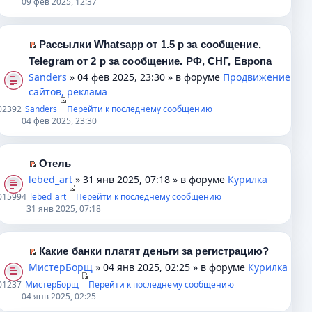
09 фев 2025, 12:37
б
о
ч
о
й
щ
м
и
м
т
е
у
т
у
и
Рассылки Whatsapp от 1.5 р за сообщение,
н
с
а
н
к
П
Telegram от 2 р за сообщение. РФ, СНГ, Европа
и
о
н
е
п
е
Sanders
» 04 фев 2025, 23:30 » в форуме
Продвижение
ю
о
н
п
е
р
сайтов, реклама
б
о
р
р
е
щ
м
0
2392
Sanders
о
Перейти к последнему сообщению
в
й
04 фев 2025, 23:30
е
у
ч
о
т
н
с
и
м
и
и
о
т
у
к
Отель
ю
о
а
н
п
П
lebed_art
» 31 янв 2025, 07:18 » в форуме
Курилка
б
н
е
е
е
щ
0
15994
lebed_art
н
Перейти к последнему сообщению
п
р
р
31 янв 2025, 07:18
е
о
р
в
е
н
м
о
о
й
и
у
ч
м
т
Какие банки платят деньги за регистрацию?
ю
с
и
у
и
П
МистерБорщ
» 04 янв 2025, 02:25 » в форуме
Курилка
о
т
н
к
е
0
1237
МистерБорщ
о
Перейти к последнему сообщению
а
е
п
р
04 янв 2025, 02:25
б
н
п
е
е