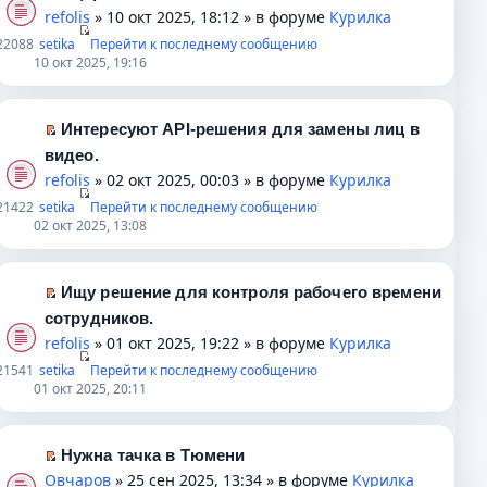
у
т
н
к
е
refolis
» 10 окт 2025, 18:12 » в форуме
Курилка
и
с
а
е
п
р
2
2088
setika
ю
Перейти к последнему сообщению
о
н
п
е
е
10 окт 2025, 19:16
о
н
р
р
й
б
о
о
в
т
щ
м
ч
о
и
Интересуют API-решения для замены лиц в
е
у
и
м
к
П
видео.
н
с
т
у
п
е
refolis
» 02 окт 2025, 00:03 » в форуме
Курилка
и
о
а
н
е
р
2
1422
setika
ю
о
н
Перейти к последнему сообщению
е
р
е
02 окт 2025, 13:08
б
н
п
в
й
щ
о
р
о
т
е
м
о
м
и
Ищу решение для контроля рабочего времени
н
у
ч
у
к
П
сотрудников.
и
с
и
н
п
е
refolis
» 01 окт 2025, 19:22 » в форуме
Курилка
ю
о
т
е
е
р
о
2
1541
setika
а
п
Перейти к последнему сообщению
р
е
01 окт 2025, 20:11
б
н
р
в
й
щ
н
о
о
т
е
о
ч
м
и
Нужна тачка в Тюмени
н
м
и
у
к
П
Овчаров
» 25 сен 2025, 13:34 » в форуме
Курилка
и
у
т