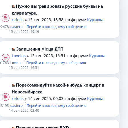
ю
о
н
о
м
к
Нужно выгравировать русские буквы на
б
о
ч
у
п
П
клавиатуре.
щ
м
и
н
е
е
refolis
» 15 сен 2025, 18:58 » в форуме
Курилка
е
у
т
е
р
р
2
2478
dastero
Перейти к последнему сообщению
н
с
а
п
в
е
15 сен 2025, 19:19
и
о
н
р
о
й
ю
о
н
о
м
т
б
о
ч
у
и
Залишення місця ДТП
щ
м
и
н
к
П
Lovelas
» 15 сен 2025, 16:51 » в форуме
Курилка
е
у
т
е
п
е
0
1743
Lovelas
Перейти к последнему сообщению
н
с
а
п
е
р
15 сен 2025, 16:51
и
о
н
р
р
е
ю
о
н
о
в
й
б
о
ч
о
т
Порекомендуйте какой-нибудь концерт в
щ
м
и
м
и
П
Новосибирске.
е
у
т
у
к
е
refolis
» 14 сен 2025, 00:03 » в форуме
Курилка
н
с
а
н
п
р
2
3193
dastero
и
о
н
Перейти к последнему сообщению
е
е
е
14 сен 2025, 02:40
ю
о
н
п
р
й
б
о
р
в
т
щ
м
о
о
и
Покупка авто марки BYD