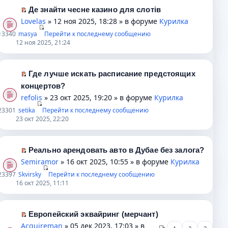
п
Де знайти чесне казино для слотів
е
П
Lovelas
» 12 ноя 2025, 18:28 » в форуме
Курилка
р
е
1
3340
masya
Перейти к последнему сообщению
в
р
12 ноя 2025, 21:24
о
е
м
й
у
т
Где лучше искать расписание предстоящих
н
и
П
концертов?
е
к
е
refolis
» 23 окт 2025, 19:20 » в форуме
Курилка
п
п
р
2
3301
setika
Перейти к последнему сообщению
р
е
е
23 окт 2025, 22:20
о
р
й
ч
в
т
и
о
и
Реально арендовать авто в Дубае без залога?
т
м
к
П
Semiramor
» 16 окт 2025, 10:55 » в форуме
Курилка
а
у
п
е
2
3397
Skvirsky
Перейти к последнему сообщению
н
н
е
р
16 окт 2025, 11:11
н
е
р
е
о
п
в
й
м
р
о
т
Европейский эквайринг (мерчант)
у
о
м
и
П
Acquireman
» 05 дек 2023, 17:03 » в