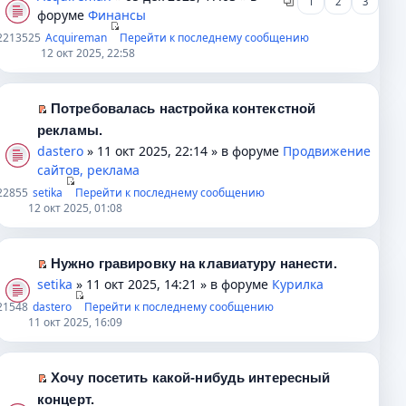
с
1
2
3
ч
у
к
е
форуме
Финансы
о
и
н
п
р
22
13525
Acquireman
Перейти к последнему сообщению
о
т
е
е
е
12 окт 2025, 22:58
б
а
п
р
й
щ
н
р
в
т
е
н
о
о
и
Потребовалась настройка контекстной
н
о
ч
м
к
П
рекламы.
и
м
и
у
п
е
dastero
» 11 окт 2025, 22:14 » в форуме
Продвижение
ю
у
т
н
е
р
сайтов, реклама
с
а
е
р
е
2
2855
setika
Перейти к последнему сообщению
о
н
п
в
й
12 окт 2025, 01:08
о
н
р
о
т
б
о
о
м
и
щ
м
ч
у
к
Нужно гравировку на клавиатуру нанести.
е
у
и
н
п
П
setika
» 11 окт 2025, 14:21 » в форуме
Курилка
н
с
т
е
е
е
2
1548
dastero
Перейти к последнему сообщению
и
о
а
п
р
р
11 окт 2025, 16:09
ю
о
н
р
в
е
б
н
о
о
й
щ
о
ч
м
т
Хочу посетить какой-нибудь интересный
е
м
и
у
и
П
концерт.
н