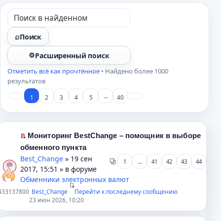
Поиск
Расширенный поиск
Отметить всё как прочтённое
• Найдено более 1000
результатов
…
1
2
3
4
5
40
Мониторинг BestChange – помощник в выборе
П
обменного пункта
е
Best_Change
» 19 сен
1
…
41
42
43
44
р
2017, 15:51 » в форуме
е
Обменники электронных валют
й
433
137800
Best_Change
Перейти к последнему сообщению
т
23 июн 2026, 10:20
и
к