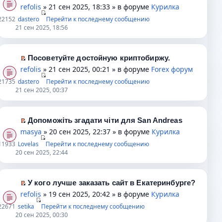
т
е
е
е
refolis
» 21 сен 2025, 18:33 » в форуме
Курилка
ю
о
а
п
р
р
2
2152
dastero
о
Перейти к последнему сообщению
н
р
в
е
21 сен 2025, 18:56
б
н
о
о
й
щ
о
ч
м
т
е
м
и
у
и
Посоветуйте достойную криптобиржу.
н
у
т
н
к
П
refolis
» 21 сен 2025, 00:21 » в форуме
Forex форум
и
с
а
е
п
е
2
1735
dastero
ю
Перейти к последнему сообщению
о
н
п
е
р
21 сен 2025, 00:37
о
н
р
р
е
б
о
о
в
й
щ
м
ч
о
т
Допоможіть згадати чіти для San Andreas
е
у
и
м
и
П
masya
» 20 сен 2025, 22:37 » в форуме
Курилка
н
с
т
у
к
е
1
1933
Lovelas
Перейти к последнему сообщению
и
о
а
н
п
р
20 сен 2025, 22:44
ю
о
н
е
е
е
б
н
п
р
й
щ
о
р
в
т
У кого лучше заказать сайт в Екатеринбурге?
е
м
о
о
и
П
refolis
» 19 сен 2025, 20:42 » в форуме
Курилка
н
у
ч
м
к
е
2
2671
setika
Перейти к последнему сообщению
и
с
и
у
п
р
20 сен 2025, 00:30
ю
о
т
н
е
е