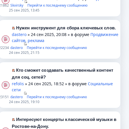
н
п
е
ю
2
1862
Skvirsky
с
а
Перейти к последнему сообщению
е
е
р
25 сен 2025, 13:45
о
н
п
р
е
о
н
р
в
й
б
о
о
о
т
Нужен инструмент для сбора ключевых слов.
щ
м
ч
м
и
П
dastero
» 24 сен 2025, 20:08 » в форуме
Продвижение
е
у
и
у
к
е
сайтов, реклама
н
с
т
н
п
р
2
2234
dastero
и
о
Перейти к последнему сообщению
а
е
е
е
24 сен 2025, 21:15
ю
о
н
п
р
й
б
н
р
в
т
щ
о
о
о
и
Кто сможет создавать качественный контент
е
м
ч
м
к
П
для соц. сетей?
н
у
и
у
п
е
refolis
» 24 сен 2025, 18:52 » в форуме
Социальные
и
с
т
н
е
р
сети
ю
о
а
е
р
е
2
3151
dastero
о
Перейти к последнему сообщению
н
п
в
й
24 сен 2025, 19:10
б
н
р
о
т
щ
о
о
м
и
е
м
ч
у
к
Интересуют концерты классической музыки в
н
у
и
н
п
П
Ростове-на-Дону.
и
с