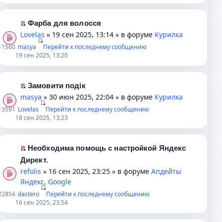
о
а
е
р
й
б
н
п
в
т
Фарба для волосся
щ
н
р
о
и
П
Lovelas
» 19 сен 2025, 13:14 » в форуме
Курилка
е
о
о
м
к
е
1
1560
masya
Перейти к последнему сообщению
н
м
ч
у
п
р
19 сен 2025, 13:20
и
у
и
н
е
е
ю
с
т
е
р
й
о
а
п
в
т
Замовити подік
о
н
р
о
и
П
masya
» 30 июн 2025, 22:04 » в форуме
Курилка
б
н
о
м
к
е
1
3591
Lovelas
Перейти к последнему сообщению
щ
о
ч
у
п
р
18 сен 2025, 13:23
е
м
и
н
е
е
н
у
т
е
р
й
и
с
а
п
в
т
Необходима помощь с настройкой Яндекс
ю
о
н
р
о
и
П
Директ.
о
н
о
м
к
е
refolis
» 16 сен 2025, 23:25 » в форуме
Апдейты
б
о
ч
у
п
р
Яндекс, Google
щ
м
и
н
е
е
2
2854
dastero
Перейти к последнему сообщению
е
у
т
е
р
й
16 сен 2025, 23:54
н
с
а
п
в
т
и
о
н
р
о
и