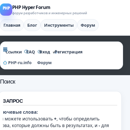
PHP Hyper Forum
форум разработчиков и инженерных решений
Главная
Блог
Инструменты
Форум
Ссылки
FAQ
Вход
Регистрация
PHP-ru.info
Форум
Поиск
ЗАПРОС
лючевые слова:
ы можете использовать
+
, чтобы определить
лова, которые должны быть в результатах, и
-
для