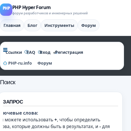
PHP Hyper Forum
форум разработчиков и инженерных решений
Главная
Блог
Инструменты
Форум
Ссылки
FAQ
Вход
Регистрация
PHP-ru.info
Форум
Поиск
ЗАПРОС
лючевые слова:
ы можете использовать
+
, чтобы определить
лова, которые должны быть в результатах, и
-
для