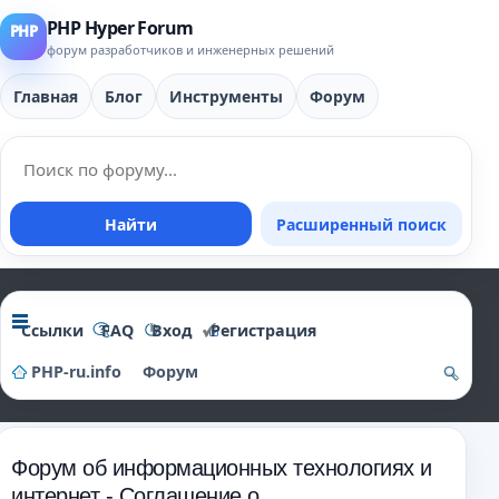
PHP Hyper Forum
форум разработчиков и инженерных решений
Главная
Блог
Инструменты
Форум
Найти
Расширенный поиск
Ссылки
FAQ
Вход
Регистрация
PHP-ru.info
Форум
о
и
Форум об информационных технологиях и
ск
интернет - Соглашение о