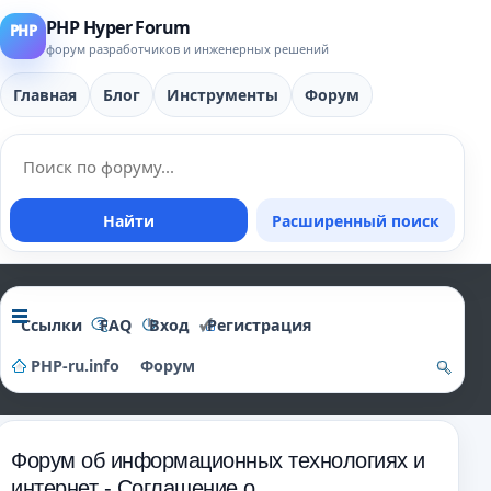
PHP Hyper Forum
форум разработчиков и инженерных решений
Главная
Блог
Инструменты
Форум
Найти
Расширенный поиск
Ссылки
FAQ
Вход
Регистрация
PHP-ru.info
Форум
о
и
Форум об информационных технологиях и
ск
интернет - Соглашение о