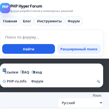
PHP Hyper Forum
форум разработчиков и инженерных решений
Главная
Блог
Инструменты
Форум
Найти
Расширенный поиск
Ссылки
FAQ
Вход
PHP-ru.info
Форум
о
Язык:
и
ск