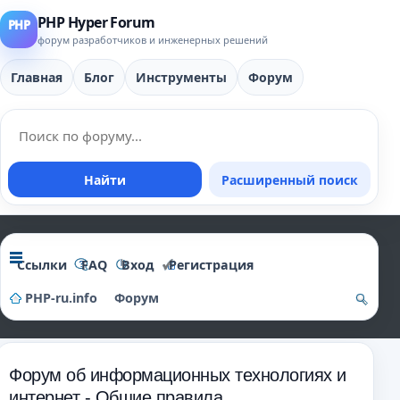
PHP Hyper Forum
форум разработчиков и инженерных решений
Главная
Блог
Инструменты
Форум
Найти
Расширенный поиск
Ссылки
FAQ
Вход
Регистрация
PHP-ru.info
Форум
о
и
Форум об информационных технологиях и
ск
интернет - Общие правила