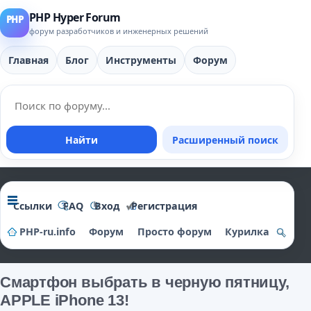
PHP Hyper Forum
форум разработчиков и инженерных решений
Главная
Блог
Инструменты
Форум
Найти
Расширенный поиск
Ссылки
FAQ
Вход
Регистрация
PHP-ru.info
Форум
Просто форум
Курилка
о
и
Смартфон выбрать в черную пятницу,
APPLE iPhone 13!
ск