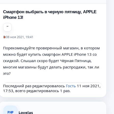
Смартфон выбрать в черную пятницу, APPLE
iPhone 13!
08 ноя 2021, 19:41
Н
е
Порекомендуйте проверенный магазин, в котором
п
можно будет купить смартфон APPLE iPhone 13 со
р
о
скидкой. Слышал скоро будет Чёрная Пятница,
ч
многие магазины будут делать распродажи, так ли
и
это?
т
а
н
Последний раз редактировалось
Гость
11 ноя 2021,
н
17:53, всего редактировалось 1 раз.
о
е
с
о
Lovelas
PHP
о