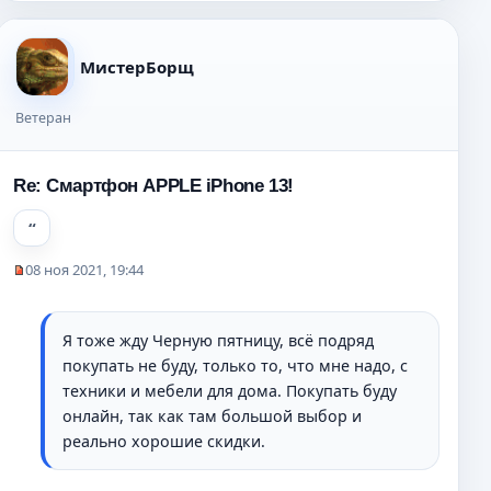
щ
е
н
МистерБорщ
и
е
Ветеран
Re: Смартфон APPLE iPhone 13!
08 ноя 2021, 19:44
Н
е
п
Я тоже жду Черную пятницу, всё подряд
р
покупать не буду, только то, что мне надо, с
о
ч
техники и мебели для дома. Покупать буду
и
онлайн, так как там большой выбор и
т
реально хорошие скидки.
а
н