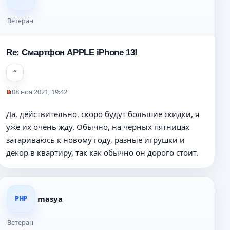
б
щ
Ветеран
е
н
и
Re: Смартфон APPLE iPhone 13!
е
08 ноя 2021, 19:42
Н
е
Да, действительно, скоро будут большие скидки, я
п
уже их очень жду. Обычно, на черных пятницах
р
о
затариваюсь к новому году, разные игрушки и
ч
декор в квартиру, так как обычно он дорого стоит.
и
т
а
н
н
masya
PHP
о
е
Ветеран
с