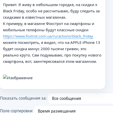
н
Привет. Я живу в небольшом городке, на скидки к
о
е
Black Friday, особо не рассчитываю, буду следить за
с
скидками в известных магазинах.
о
К примеру, в магазине Фокстрот на смартфоны и
о
б
мобильные телефоны будут классные скидки
щ
https://www.foxtrot.com.ua/ru/actions/black_friday
е
можете посмотреть, я видел, что на APPLE iPhone 13
н
и
будет скидка минус 2000 тысячи гривен, это
е
реально круто. Сам подумываю, про покупку нового
смартфона, вот, заинтересовался этим магазином.
Показать сообщения за:
Поле сортировки