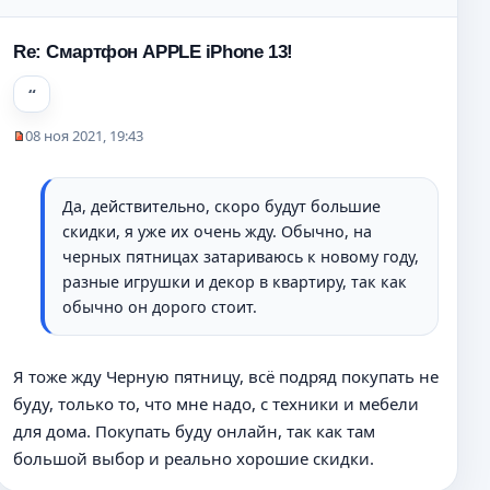
о
о
Re: Смартфон APPLE iPhone 13!
б
щ
е
н
08 ноя 2021, 19:43
и
Н
е
е
п
Да, действительно, скоро будут большие
р
скидки, я уже их очень жду. Обычно, на
о
ч
черных пятницах затариваюсь к новому году,
и
разные игрушки и декор в квартиру, так как
т
обычно он дорого стоит.
а
н
н
Я тоже жду Черную пятницу, всё подряд покупать не
о
е
буду, только то, что мне надо, с техники и мебели
с
для дома. Покупать буду онлайн, так как там
о
большой выбор и реально хорошие скидки.
о
б