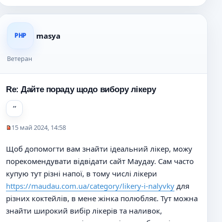
б
щ
е
н
masya
PHP
и
е
Ветеран
Re: Дайте пораду щодо вибору лікеру
15 май 2024, 14:58
Н
е
Щоб допомогти вам знайти ідеальний лікер, можу
п
порекомендувати відвідати сайт Маудау. Сам часто
р
о
купую тут різні напої, в тому числі лікери
ч
https://maudau.com.ua/category/likery-i-nalyvky
для
и
різних коктейлів, в мене жінка полюбляє. Тут можна
т
а
знайти широкий вибір лікерів та наливок,
н