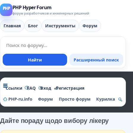
PHP Hyper Forum
форум разработчиков и инженерных решений
Главная
Блог
Инструменты
Форум
Найти
Расширенный поиск
Ссылки
FAQ
Вход
Регистрация
PHP-ru.info
Форум
Просто форум
Курилка
о
и
Дайте пораду щодо вибору лікеру
ск