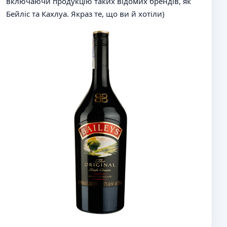
включаючи продукцію таких відомих брендів, як
н
Бейліс та Кахлуа. Якраз те, що ви й хотіли)
о
е
с
о
о
б
щ
е
н
и
е