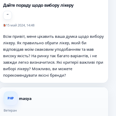
Дайте пораду щодо вибору лікеру
15 май 2024, 14:48
Н
е
Всім привіт, мене цікавить ваша думка щодо вибору
п
лікеру. Як правильно обрати лікер, який би
р
о
відповідав моїм смаковим уподобанням та мав
ч
високу якість? На ринку так багато варіантів, і не
и
завжди легко визначитися. Які критерії важливі при
т
а
виборі лікеру? Можливо, ви можете
н
порекомендувати якісні бренди?
н
о
е
с
о
masya
PHP
о
б
Ветеран
щ