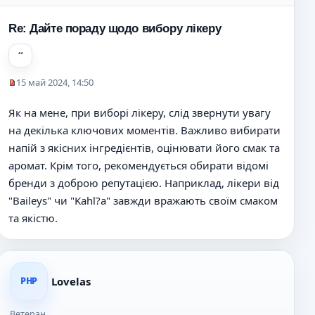
е
н
Re: Дайте пораду щодо вибору лікеру
и
е
15 май 2024, 14:50
Н
е
Як на мене, при виборі лікеру, слід звернути увагу
п
на декілька ключових моментів. Важливо вибирати
р
о
напій з якісних інгредієнтів, оцінювати його смак та
ч
аромат. Крім того, рекомендується обирати відомі
и
бренди з доброю репутацією. Наприклад, лікери від
т
а
"Baileys" чи "Kahl?a" завжди вражають своїм смаком
н
та якістю.
н
о
е
с
о
Lovelas
PHP
о
б
Ветеран