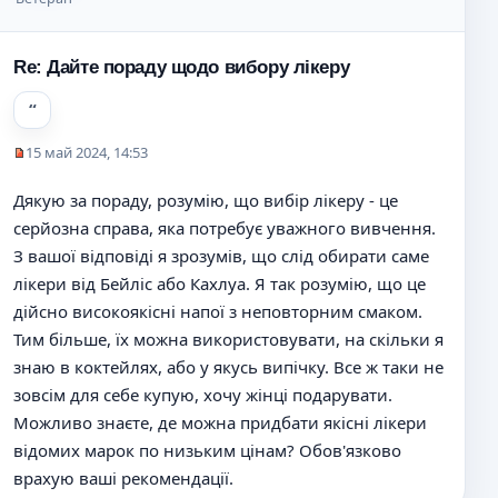
щ
е
н
Re: Дайте пораду щодо вибору лікеру
и
е
15 май 2024, 14:53
Н
е
Дякую за пораду, розумію, що вибір лікеру - це
п
серйозна справа, яка потребує уважного вивчення.
р
о
З вашої відповіді я зрозумів, що слід обирати саме
ч
лікери від Бейліс або Кахлуа. Я так розумію, що це
и
дійсно високоякісні напої з неповторним смаком.
т
а
Тим більше, їх можна використовувати, на скільки я
н
знаю в коктейлях, або у якусь випічку. Все ж таки не
н
зовсім для себе купую, хочу жінці подарувати.
о
Можливо знаєте, де можна придбати якісні лікери
е
с
відомих марок по низьким цінам? Обов'язково
о
врахую ваші рекомендації.
о