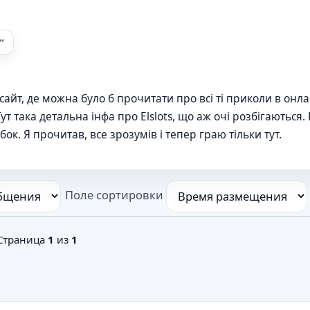
айт, де можна було б прочитати про всі ті приколи в онл
ут така детальна інфа про Elslots, що аж очі розбігаються
бок. Я прочитав, все зрозумів і тепер граю тільки тут.
Поле сортировки
 Страница
1
из
1