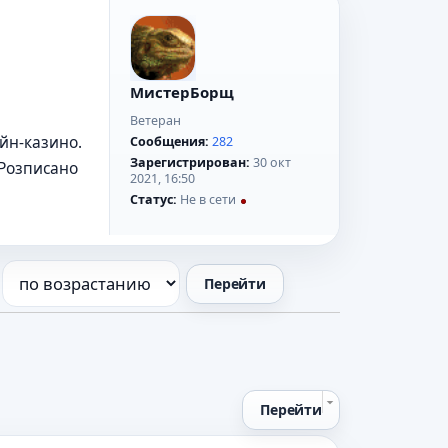
МистерБорщ
Ветеран
айн-казино.
Сообщения:
282
Зарегистрирован:
30 окт
. Розписано
2021, 16:50
Статус:
Не в сети
Перейти