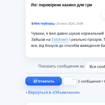
о
е
Re: перевірене казино для гри
с
о
о
б
щ
МистерБорщ
»
25 июл 2024, 23:09
е
Н
н
е
и
Чуваки, я вже давно шукав нормальний с
п
е
р
Зайшов на
Elslotswin
і реально прозрів. Т
о
ч
все, від бонусів до способів виведення ба
и
т
а
н
н
о
Показать сообщения за:
е
с
о
о
2 сообщения •
Ответить
б
щ
е
Вернуться в «Объявления»
н
и
е