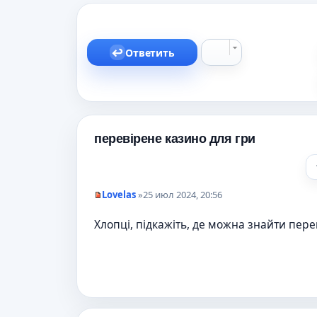
Ответить
перевірене казино для гри
Lovelas
»
25 июл 2024, 20:56
Н
е
Хлопці, підкажіть, де можна знайти пере
п
р
о
ч
и
т
а
н
н