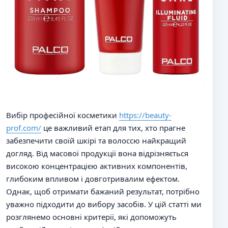
с
о
о
б
щ
е
н
и
е
Вибір професійної косметики
https://beauty-
prof.com/
це важливий етап для тих, хто прагне
забезпечити своїй шкірі та волоссю найкращий
догляд. Від масової продукції вона відрізняється
високою концентрацією активних компонентів,
глибоким впливом і довготривалим ефектом.
Однак, щоб отримати бажаний результат, потрібно
уважно підходити до вибору засобів. У цій статті ми
розглянемо основні критерії, які допоможуть