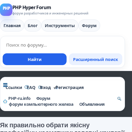
PHP Hyper Forum
форум разработчиков и инженерных решений
Главная
Блог
Инструменты
Форум
Найти
Расширенный поиск
Ссылки
FAQ
Вход
Регистрация
PHP-ru.info
Форум
форум компьютерного железа
Объявления
о
и
Як правильно обрати якісну
ск