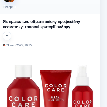
Ветеран
Як правильно обрати якісну професійну
косметику: головні критерії вибору
03 мар 2025, 10:35
Н
е
п
р
о
ч
и
т
а
н
н
о
е