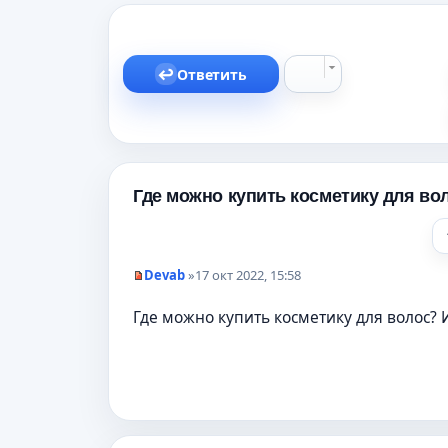
Ответить
Где можно купить косметику для во
Devab
»
17 окт 2022, 15:58
Н
е
Где можно купить косметику для волос?
п
р
о
ч
и
т
а
н
н