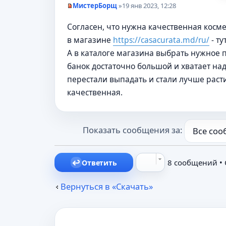
щ
МистерБорщ
»
19 янв 2023, 12:28
е
Н
н
е
и
Согласен, что нужна качественная косм
п
е
р
в магазине
https://casacurata.md/ru/
- т
о
ч
А в каталоге магазина выбрать нужное п
и
т
банок достаточно большой и хватает над
а
перестали выпадать и стали лучше расти.
н
н
качественная.
о
е
с
о
о
Показать сообщения за:
б
щ
е
н
8 сообщений •
Ответить
и
е
Вернуться в «Скачать»