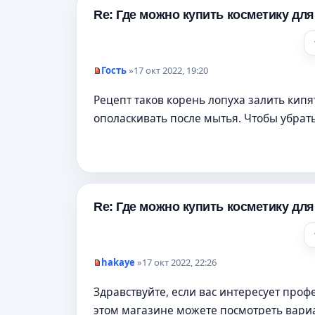
о
е
Re: Где можно купить косметику дл
с
о
о
б
щ
Гость
»
17 окт 2022, 19:20
е
Н
н
е
и
Рецепт таков корень лопуха залить кипя
п
е
р
ополаскивать после мытья. Чтобы убрат
о
ч
и
т
а
н
н
о
е
Re: Где можно купить косметику дл
с
о
о
б
щ
hakaye
»
17 окт 2022, 22:26
е
Н
н
е
и
Здравствуйте, если вас интересует про
п
е
р
этом магазине можете посмотреть вари
о