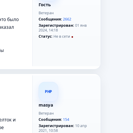
Гость
Ветеран
это было
Сообщения:
2662
Зарегистрирован:
01 янв
аказал
2024, 14:18
Статус:
Не в сети
бы
PHP
masya
Ветеран
елток и
Сообщения:
154
Зарегистрирован:
10 апр
ое
2021, 10:58