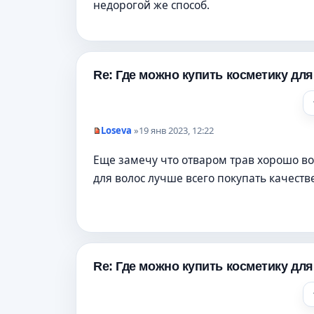
ч
недорогой же способ.
и
т
а
н
н
о
е
Re: Где можно купить косметику дл
с
о
о
б
щ
Loseva
»
19 янв 2023, 12:22
е
Н
н
е
и
Еще замечу что отваром трав хорошо в
п
е
р
для волос лучше всего покупать качест
о
ч
и
т
а
н
н
о
е
Re: Где можно купить косметику дл
с
о
о
б