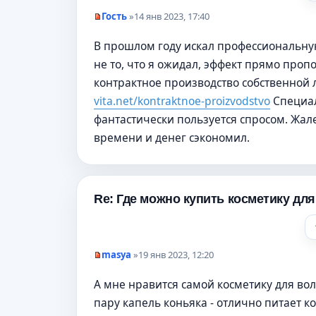
щ
е
Гость
»
14 янв 2023, 17:40
н
Н
и
е
В прошлом году искал профессиональную 
е
п
р
не то, что я ожидал, эффект прямо про
о
ч
контрактное производство собственной 
и
т
vita.net/kontraktnoe-proizvodstvo
Специал
а
фантастически пользуется спросом. Жале
н
н
времени и денег сэкономил.
о
е
с
о
о
б
Re: Где можно купить косметику дл
щ
е
н
и
е
masya
»
19 янв 2023, 12:20
Н
е
А мне нравится самой косметику для вол
п
р
пару капель коньяка - отлично питает ко
о