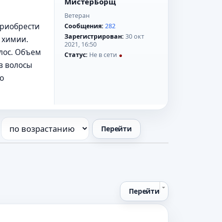
МистерБорщ
Ветеран
приобрести
Сообщения:
282
Зарегистрирован:
30 окт
 химии.
2021, 16:50
олос. Объем
Статус:
Не в сети
в волосы
но
Перейти