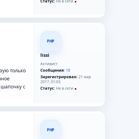
Статус:
Не в сети
PHP
lissi
Активист
ьзую только
Сообщения:
18
Зарегистрирован:
21 мар
вное
2017, 01:03
 шапочку с
Статус:
Не в сети
PHP