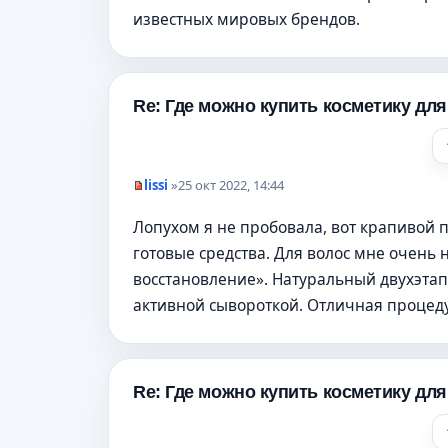
ч
известных мировых брендов.
и
т
а
н
н
о
Re: Где можно купить косметику дл
е
с
о
о
б
lissi
»
25 окт 2022, 14:44
щ
Н
е
е
н
Лопухом я не пробовала, вот крапивой п
п
и
р
готовые средства. Для волос мне очень 
е
о
ч
восстановление». Натуральный двухэтап
и
т
активной сывороткой. Отличная процед
а
н
н
о
е
Re: Где можно купить косметику дл
с
о
о
б