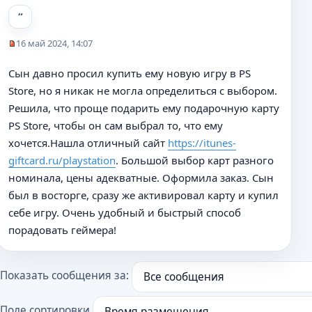
е
16 май 2024, 14:07
Н
е
Сын давно просил купить ему новую игру в PS
п
Store, но я никак не могла определиться с выбором.
р
о
Решила, что проще подарить ему подарочную карту
ч
PS Store, чтобы он сам выбрал то, что ему
и
хочется.Нашла отличный сайт
https://itunes-
т
а
giftcard.ru/playstation
. Большой выбор карт разного
н
номинала, цены адекватные. Оформила заказ. Сын
н
был в восторге, сразу же активировал карту и купил
о
себе игру. Очень удобный и быстрый способ
е
с
порадовать геймера!
о
о
б
Показать сообщения за:
щ
е
н
Поле сортировки