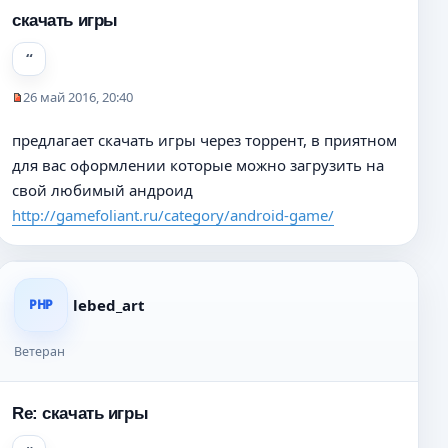
скачать игры
26 май 2016, 20:40
Н
е
предлагает скачать игры через торрент, в приятном
п
для вас оформлении которые можно загрузить на
р
о
свой любимый андроид
ч
http://gamefoliant.ru/category/android-game/
и
т
а
н
н
lebed_art
PHP
о
е
Ветеран
с
о
о
Re: скачать игры
б
щ