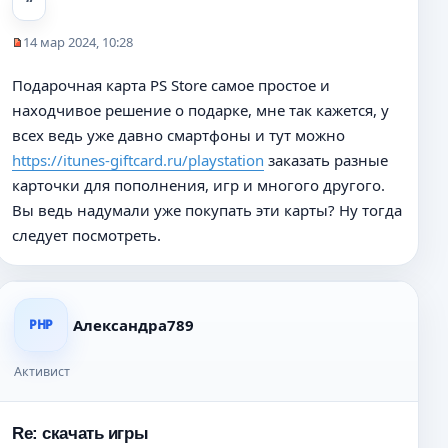
е
н
14 мар 2024, 10:28
и
Н
е
е
Подарочная карта PS Store самое простое и
п
находчивое решение о подарке, мне так кажется, у
р
о
всех ведь уже давно смартфоны и тут можно
ч
https://itunes-giftcard.ru/playstation
заказать разные
и
карточки для пополнения, игр и многого другого.
т
а
Вы ведь надумали уже покупать эти карты? Ну тогда
н
следует посмотреть.
н
о
е
с
о
Александра789
PHP
о
б
Активист
щ
е
н
Re: скачать игры
и