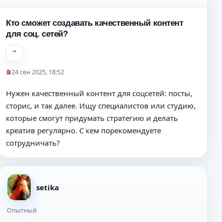
Кто сможет создавать качественный контент
для соц. сетей?
24 сен 2025, 18:52
Н
е
Нужен качественный контент для соцсетей: посты,
п
сторис, и так далее. Ищу специалистов или студию,
р
о
которые смогут придумать стратегию и делать
ч
креатив регулярно. С кем порекомендуете
и
сотрудничать?
т
а
н
н
о
setika
е
с
Опытный
о
о