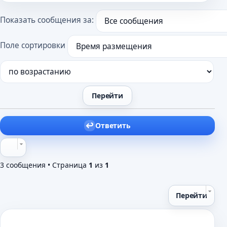
о
б
Показать сообщения за:
щ
е
н
Поле сортировки
и
е
Ответить
3 сообщения • Страница
1
из
1
Перейти