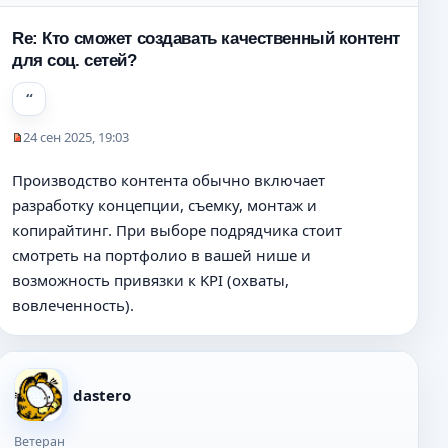
б
щ
Re: Кто сможет создавать качественный контент
е
для соц. сетей?
н
и
е
24 сен 2025, 19:03
Н
е
Производство контента обычно включает
п
разработку концепции, съемку, монтаж и
р
о
копирайтинг. При выборе подрядчика стоит
ч
смотреть на портфолио в вашей нише и
и
возможность привязки к KPI (охваты,
т
а
вовлеченность).
н
н
о
е
dastero
с
о
о
Ветеран