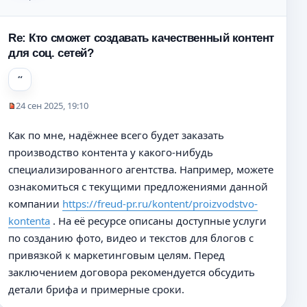
б
щ
е
Re: Кто сможет создавать качественный контент
н
для соц. сетей?
и
е
24 сен 2025, 19:10
Н
е
Как по мне, надёжнее всего будет заказать
п
производство контента у какого-нибудь
р
о
специализированного агентства. Например, можете
ч
ознакомиться с текущими предложениями данной
и
компании
https://freud-pr.ru/kontent/proizvodstvo-
т
а
kontenta
. На её ресурсе описаны доступные услуги
н
по созданию фото, видео и текстов для блогов с
н
привязкой к маркетинговым целям. Перед
о
заключением договора рекомендуется обсудить
е
с
детали брифа и примерные сроки.
о