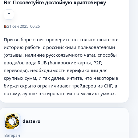
щ
Re: Посоветуйте достойную криптобиржу.
е
н
и
е
21 сен 2025, 00:26
Н
е
При выборе стоит проверить несколько нюансов:
п
историю работы с российскими пользователями
р
о
(отзывы, наличие русскоязычного чата), способы
ч
ввода/вывода RUB (банковские карты, P2P,
и
переводы), необходимость верификации для
т
а
крупных сумм, и так далее. Учтите, что некоторые
н
биржи скрыто ограничивают трейдеров из СНГ, а
н
потому, лучше тестировать их на мелких суммах.
о
е
с
о
о
dastero
б
щ
Ветеран
е