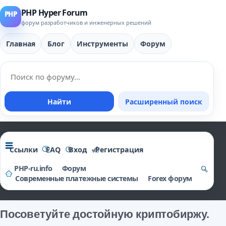
PHP Hyper Forum
форум разработчиков и инженерных решений
Главная
Блог
Инструменты
Форум
Найти
Расширенный поиск
Ссылки
FAQ
Вход
Регистрация
PHP-ru.info
Форум
Современные платежные системы
Forex форум
о
и
Посоветуйте достойную криптобиржу.
ск