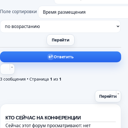
щ
е
Поле сортировки
н
и
е
Ответить
3 сообщения • Страница
1
из
1
Перейти
КТО СЕЙЧАС НА КОНФЕРЕНЦИИ
Сейчас этот форум просматривают: нет