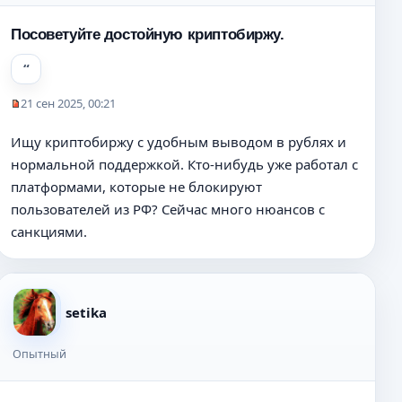
Посоветуйте достойную криптобиржу.
21 сен 2025, 00:21
Н
е
Ищу криптобиржу с удобным выводом в рублях и
п
нормальной поддержкой. Кто-нибудь уже работал с
р
о
платформами, которые не блокируют
ч
пользователей из РФ? Сейчас много нюансов с
и
санкциями.
т
а
н
н
о
setika
е
с
Опытный
о
о
б