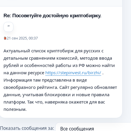
н
и
е
Re: Посоветуйте достойную криптобиржу.
21 сен 2025, 00:37
Н
е
Актуальный список криптобирж для русских с
п
детальным сравнением комиссий, методов ввода
р
о
рублей и особенностей работы из РФ можно найти
ч
на данном ресурсе
https://stepinvest.ru/birzhi/
.
и
Информация там представлена в виде
т
а
своеобразного рейтинга. Сайт регулярно обновляет
н
данные, учитывая блокировки и новые правила
н
платформ. Так что, наверняка окажется для вас
о
полезным.
е
с
о
о
Показать сообщения за:
б