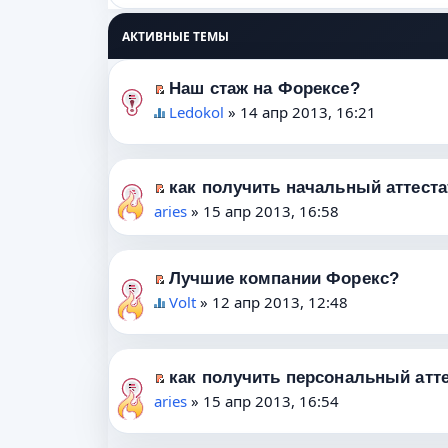
АКТИВНЫЕ ТЕМЫ
Наш стаж на Форексе?
П
Ledokol
» 14 апр 2013, 16:21
е
Д
р
а
е
н
как получить начальный аттеста
й
н
П
aries
» 15 апр 2013, 16:58
т
а
е
и
я
р
к
т
е
Лучшие компании Форекс?
п
е
П
й
Volt
» 12 апр 2013, 12:48
е
м
е
т
Д
р
а
р
и
а
в
с
е
к
н
как получить персональный атт
о
о
й
п
н
П
aries
» 15 апр 2013, 16:54
м
д
т
е
а
е
у
е
и
р
я
р