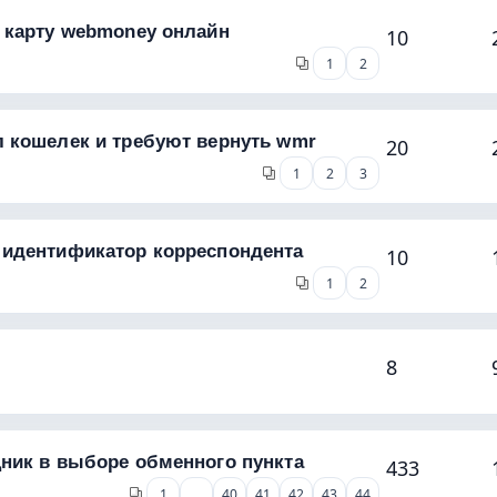
 карту webmoney онлайн
10
1
2
 кошелек и требуют вернуть wmr
20
1
2
3
 идентификатор корреспондента
10
1
2
8
ник в выборе обменного пункта
433
1
…
40
41
42
43
44