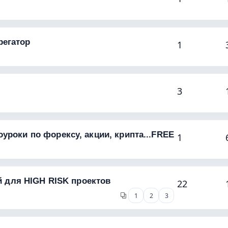
регатор
1
3
уроки по форексу, акции, крипта...FREE
1
ей для HIGH RISK проектов
22
1
2
3