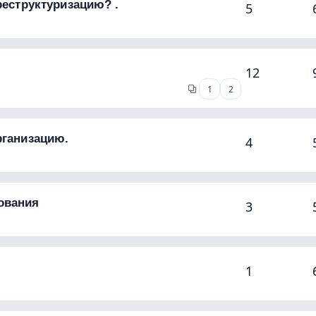
реструктуризацию? .
5
12
1
2
рганизацию.
4
ования
3
1