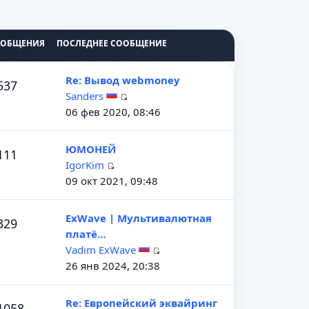
ООБЩЕНИЯ
ПОСЛЕДНЕЕ СООБЩЕНИЕ
Re: Вывод webmoney
537
Sanders
П
06 фев 2020, 08:46
е
р
ЮМОНЕЙ
111
е
IgorKim
й
П
09 окт 2021, 09:48
т
е
и
р
ExWave | Мультивалютная
к
329
е
платё…
п
й
Vadim ExWave
о
т
П
26 янв 2024, 20:38
с
и
е
л
к
р
е
Re: Европейский эквайринг
п
1058