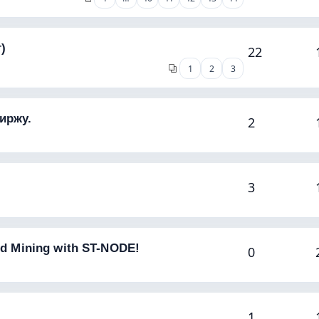
)
22
1
2
3
иржу.
2
3
ud Mining with ST-NODE!
0
1