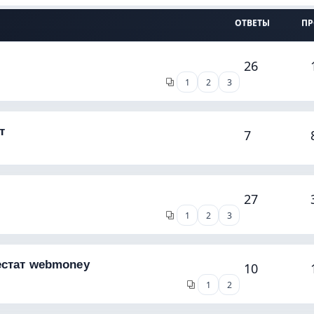
ОТВЕТЫ
П
26
1
2
3
т
7
27
1
2
3
естат webmoney
10
1
2