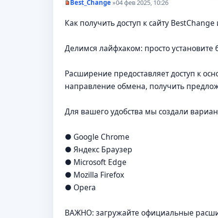
Best_Change
»
04 фев 2025, 10:26
Н
е
Как получить доступ к сайту BestChang
п
р
о
ч
Делимся лайфхаком: просто установите
и
т
а
Расширение предоставляет доступ к ос
н
н
направление обмена, получить предлож
о
е
с
Для вашего удобства мы создали вариа
о
о
б
щ
● Google Chrome
е
н
● Яндекс Браузер
и
● Microsoft Edge
е
● Mozilla Firefox
● Opera
ВАЖНО: загружайте официальные расши