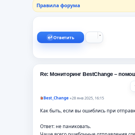
Правила форума
Ответить
Re: Мониторинг BestChange – помо
Best_Change
»
28 янв 2025, 16:15
Н
е
Как быть, если вы ошиблись при отправк
п
р
о
ч
Ответ: не паниковать.
и
т
Чаще всего ошибочные отправления сов