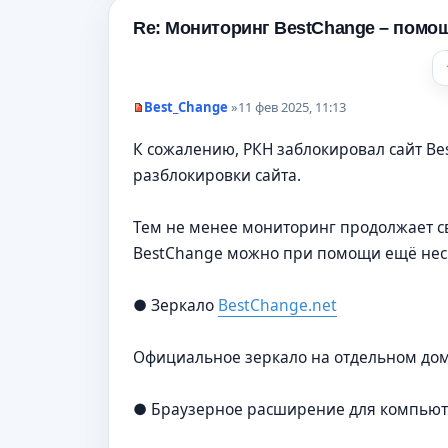
Re: Мониторинг BestChange – помо
Best_Change
»
11 фев 2025, 11:13
Н
е
К сожалению, РКН заблокировал сайт B
п
р
разблокировки сайта.
о
ч
и
т
Тем не менее мониторинг продолжает св
а
BestChange можно при помощи ещё неск
н
н
о
е
● Зеркало
BestChange.net
с
о
о
Официальное зеркало на отдельном доме
б
щ
е
н
● Браузерное расширение для компью
и
е