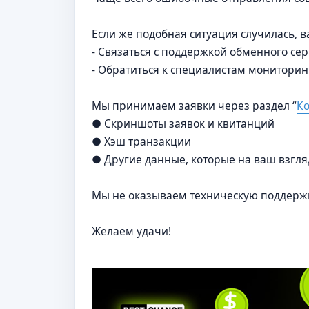
а
н
н
Если же подобная ситуация случилась, в
о
е
- Связаться с поддержкой обменного сер
с
- Обратиться к специалистам мониторин
о
о
б
щ
Мы принимаем заявки через раздел “
Ко
е
н
● Скриншоты заявок и квитанций
и
● Хэш транзакции
е
● Другие данные, которые на ваш взгляд
Мы не оказываем техническую поддержку
Желаем удачи!