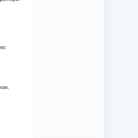
ию:
ром.