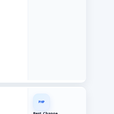
PHP
Best_Change