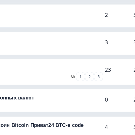
2
3
23
1
2
3
тронных валют
0
оин Bitcoin Приват24 BTC-e code
4