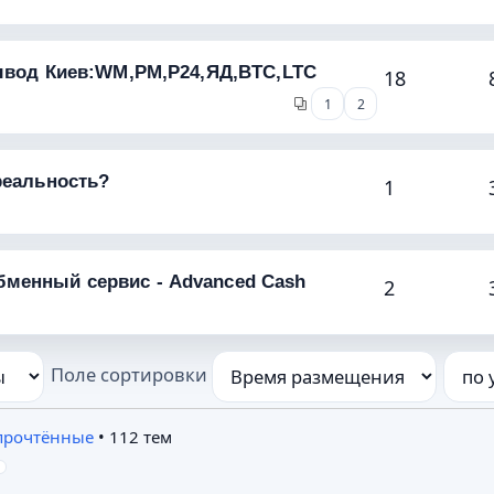
вывод Киев:WM,PM,P24,ЯД,BTC,LTC
18
1
2
реальность?
1
менный сервис - Advanced Cash
2
Поле сортировки
 прочтённые
• 112 тем