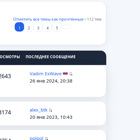
Отметить все темы как прочтённые
• 112 тем
1
2
3
4
5
РОСМОТРЫ
ПОСЛЕДНЕЕ СООБЩЕНИЕ
Vadim ExWave
2643
П
26 янв 2024, 20:38
е
р
е
й
alex_btk
3174
т
П
20 янв 2023, 10:43
и
е
к
р
п
е
polpol