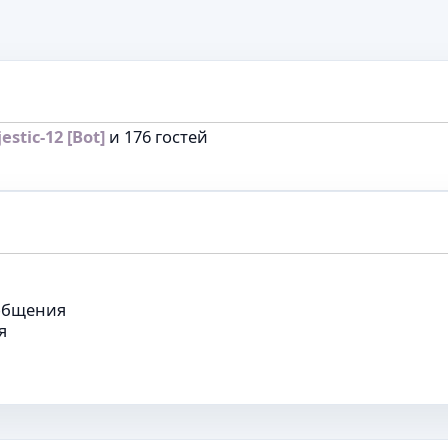
estic-12 [Bot]
и 176 гостей
общения
я