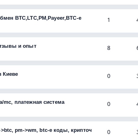
обмен BTC,LTC,PM,Payeer,BTC-e
1
отзывы и опыт
8
в Киеве
0
a/mc, платежная система
0
tc, pm->wm, btc-e коды, крипточ
0