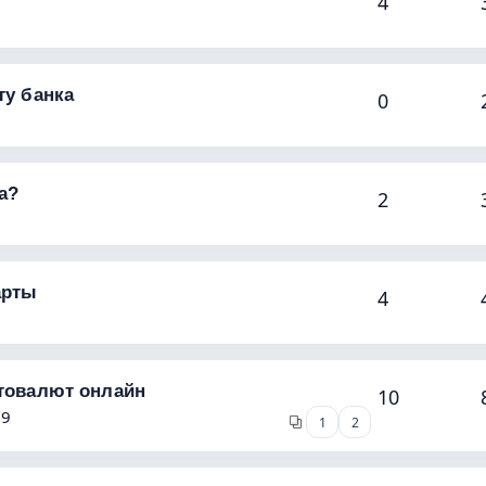
4
ту банка
0
а?
2
арты
4
птовалют онлайн
10
29
1
2