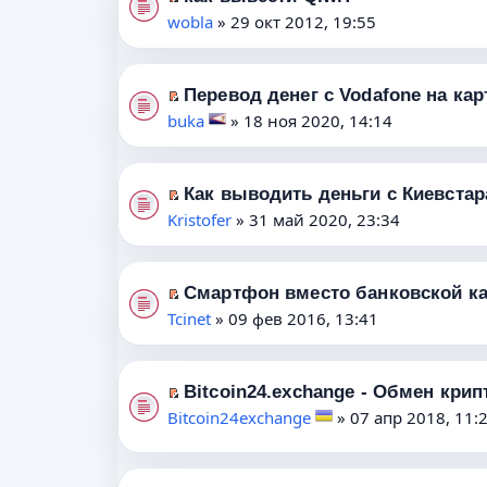
е
П
й
wobla
» 29 окт 2012, 19:55
р
е
т
в
р
и
о
е
к
Перевод денег с Vodafone на кар
П
м
й
п
buka
» 18 ноя 2020, 14:14
е
у
т
е
р
н
и
р
е
е
к
в
Как выводить деньги с Киевстар
П
й
п
п
о
Kristofer
» 31 май 2020, 23:34
е
т
р
е
м
р
и
о
р
у
е
к
ч
в
н
Смартфон вместо банковской к
П
й
п
и
о
е
Tcinet
» 09 фев 2016, 13:41
е
т
е
т
м
п
р
и
р
а
у
р
е
к
в
н
н
о
Bitcoin24.exchange - Обмен кри
П
й
п
о
н
е
ч
Bitcoin24exchange
» 07 апр 2018, 11:
е
т
е
м
о
п
и
р
и
р
у
м
р
т
е
к