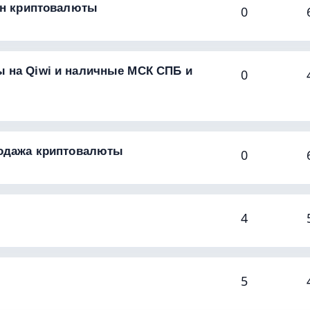
мен криптовалюты
0
 на Qiwi и наличные МСК СПБ и
0
родажа криптовалюты
0
4
5