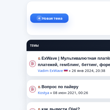
Новая тема
ТЕМЫ
ExWave | Мультивалютная платёж
П
платежей, гемблинг, беттинг, форек
е
Vadim ExWave
» 26 янв 2024, 20:38
р
е
й
Вопрос по пайеру
т
П
Kostya
» 08 июн 2021, 00:26
и
е
к
р
п
е
как вывести Qiwi?