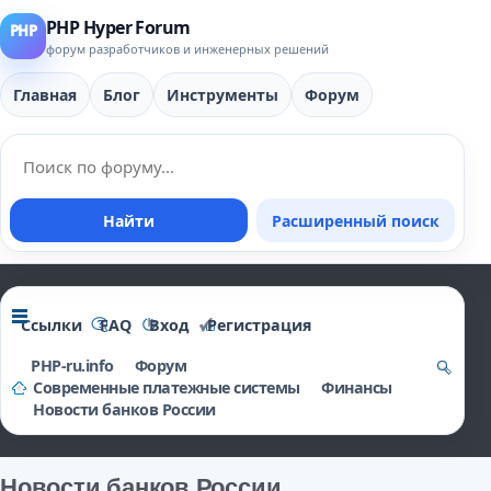
PHP Hyper Forum
форум разработчиков и инженерных решений
Главная
Блог
Инструменты
Форум
Найти
Расширенный поиск
Ссылки
FAQ
Вход
Регистрация
PHP-ru.info
Форум
Современные платежные системы
Финансы
о
Новости банков России
и
ск
Новости банков России