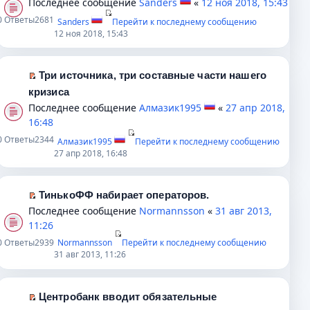
Последнее сообщение
Sanders
«
12 ноя 2018, 15:43
п
е
0
Ответы
2681
Sanders
Перейти к последнему сообщению
е
р
12 ноя 2018, 15:43
р
е
в
й
о
т
Три источника, три составные части нашего
м
и
П
кризиса
у
к
е
Последнее сообщение
Алмазик1995
«
27 апр 2018,
н
п
р
16:48
е
е
е
0
Ответы
2344
Алмазик1995
Перейти к последнему сообщению
п
р
й
27 апр 2018, 16:48
р
в
т
о
о
и
ч
м
к
ТинькоФФ набирает операторов.
и
у
п
П
Последнее сообщение
Normannsson
«
31 авг 2013,
т
н
е
е
11:26
а
е
р
р
0
Ответы
2939
Normannsson
Перейти к последнему сообщению
н
п
в
е
31 авг 2013, 11:26
н
р
о
й
о
о
м
т
м
ч
у
и
Центробанк вводит обязательные
у
и
н
к
П