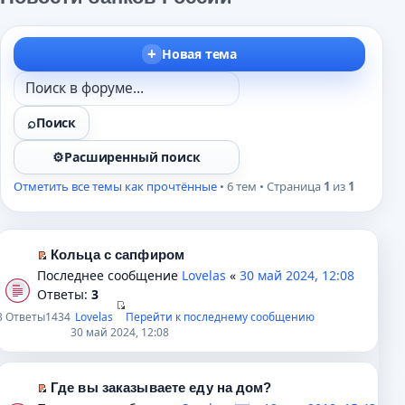
Новая тема
Поиск
Расширенный поиск
Отметить все темы как прочтённые
• 6 тем • Страница
1
из
1
Кольца с сапфиром
П
Последнее сообщение
Lovelas
«
30 май 2024, 12:08
е
Ответы:
3
р
3
Ответы
1434
Lovelas
Перейти к последнему сообщению
е
30 май 2024, 12:08
й
т
и
Где вы заказываете еду на дом?
к
П