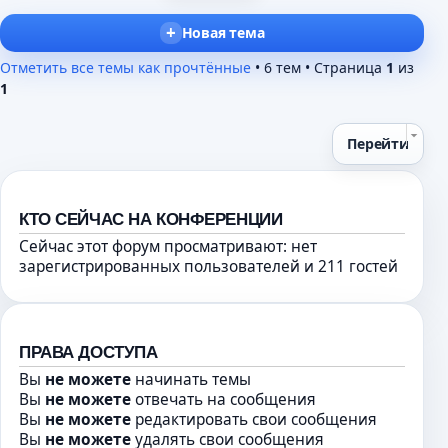
ю
с
т
н
о
а
Новая тема
е
о
н
п
Отметить все темы как прочтённые
• 6 тем • Страница
1
из
б
н
р
1
щ
о
о
е
м
ч
н
у
и
Перейти
и
с
т
ю
о
а
о
н
КТО СЕЙЧАС НА КОНФЕРЕНЦИИ
б
н
щ
о
Сейчас этот форум просматривают: нет
е
зарегистрированных пользователей и 211 гостей
м
н
у
и
с
ю
о
о
ПРАВА ДОСТУПА
б
Вы
не можете
начинать темы
щ
Вы
не можете
отвечать на сообщения
е
Вы
не можете
редактировать свои сообщения
н
Вы
не можете
удалять свои сообщения