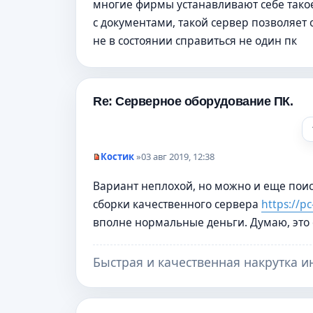
многие фирмы устанавливают себе так
о
ч
с документами, такой сервер позволяе
и
т
не в состоянии справиться не один пк
а
н
н
о
е
Re: Серверное оборудование ПК.
с
о
о
б
щ
е
Костик
»
03 авг 2019, 12:38
н
Н
и
е
Вариант неплохой, но можно и еще поис
е
п
р
сборки качественного сервера
https://pc
о
ч
вполне нормальные деньги. Думаю, это
и
т
а
н
Быстрая и качественная накрутка и
н
о
е
с
о