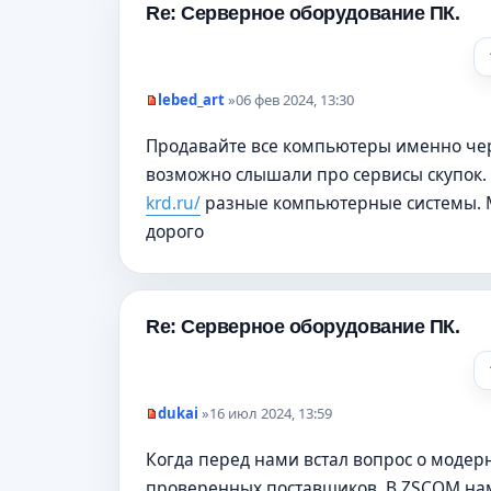
Re: Серверное оборудование ПК.
о
б
щ
е
н
и
lebed_art
»
06 фев 2024, 13:30
е
Н
е
Продавайте все компьютеры именно чер
п
р
возможно слышали про сервисы скупок. 
о
ч
krd.ru/
разные компьютерные системы. Мн
и
т
дорого
а
н
н
о
е
Re: Серверное оборудование ПК.
с
о
о
б
щ
е
dukai
»
16 июл 2024, 13:59
н
Н
и
е
Когда перед нами встал вопрос о модер
е
п
р
проверенных поставщиков. В ZSCOM на