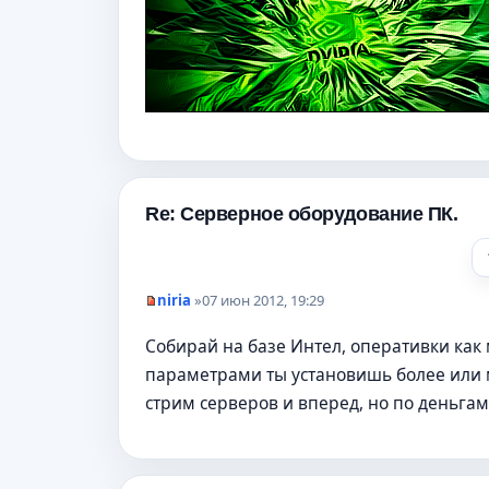
о
е
с
о
о
б
щ
е
н
и
е
Re: Серверное оборудование ПК.
niria
»
07 июн 2012, 19:29
Н
е
Собирай на базе Интел, оперативки как 
п
р
параметрами ты установишь более или м
о
ч
стрим серверов и вперед, но по деньгам
и
т
а
н
н