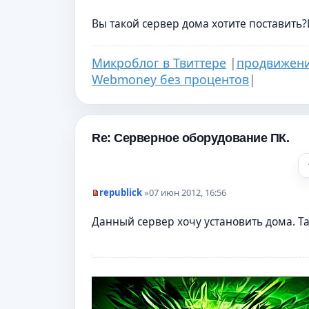
н
н
о
Вы такой сервер дома хотите поставить?
е
с
о
Микроблог в Твиттере
|
продвижени
о
б
Webmoney без процентов
|
щ
е
н
и
е
Re: Серверное оборудование ПК.
republick
»
07 июн 2012, 16:56
Н
е
Данный сервер хочу установить дома. Та
п
р
о
ч
и
т
а
н
н