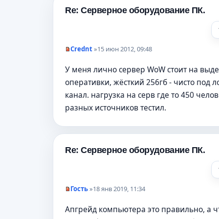
о
е
Re: Серверное оборудование ПК.
с
о
о
б
щ
Crednt
»
15 июн 2012, 09:48
е
Н
н
е
и
У меня лично сервер WoW стоит на выде
п
е
р
оперативки, жёсткий 256гб - чисто под 
о
ч
канал. нагрузка на серв где то 450 челов
и
т
разных источников тестил.
а
н
н
о
е
Re: Серверное оборудование ПК.
с
о
о
б
щ
е
Гость
»
18 янв 2019, 11:34
н
Н
и
е
Апгрейд компьютера это правильно, а ч
е
п
р