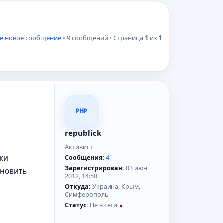
е новое сообщение
• 9 сообщений • Страница
1
из
1
PHP
republick
Активист
вки
Сообщения:
41
Зарегистрирован:
03 июн
ановить
2012, 14:50
Откуда:
Украина, Крым,
Симферополь
Статус:
Не в сети