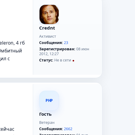
Crednt
Активист
eron, 4 гб
Сообщения:
23
Зарегистрирован:
08 июн
00мбитный
2012, 12:27
дил с
Статус:
Не в сети
PHP
Гость
Ветеран
сейчас
Сообщения:
2662