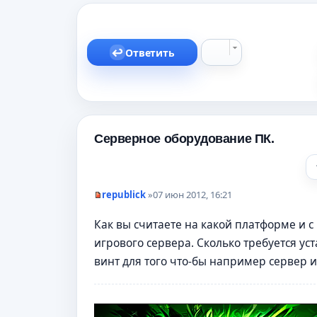
Ответить
Серверное оборудование ПК.
republick
»
07 июн 2012, 16:21
Н
е
Как вы считаете на какой платформе и 
п
р
игрового сервера. Сколько требуется ус
о
ч
винт для того что-бы например сервер иг
и
т
а
н
н