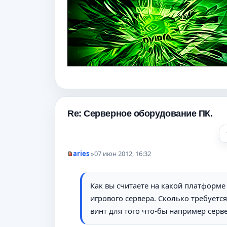
о
е
с
о
о
б
щ
е
н
и
е
Re: Серверное оборудование ПК.
aries
»
07 июн 2012, 16:32
Н
е
п
р
Как вы считаете на какой платформе
о
ч
игрового сервера. Сколько требуетс
и
винт для того что-бы например серве
т
а