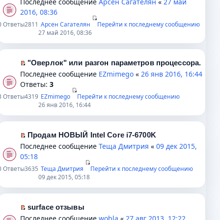
Последнее сообщение
Арсен Сагателян
«
27 май
ю
с
т
н
п
е
2016, 08:36
о
а
е
е
р
0
Ответы
2811
Арсен Сагателян
Перейти к последнему сообщению
о
н
п
р
е
27 май 2016, 08:36
б
н
р
в
й
щ
о
о
о
т
е
м
ч
м
и
"Оверлок" или разгон параметров процессора.
н
у
и
у
к
П
Последнее сообщение
EZmimego
«
26 янв 2016, 16:44
и
с
т
н
п
е
Ответы:
3
ю
о
а
е
е
р
3
Ответы
4319
EZmimego
Перейти к последнему сообщению
о
н
п
р
е
26 янв 2016, 16:44
б
н
р
в
й
щ
о
о
о
т
е
м
ч
м
и
Продам НОВЫЙ Intel Core i7-6700K
н
у
и
у
к
П
Последнее сообщение
Теща Дмитрия
«
09 дек 2015,
и
с
т
н
п
е
05:18
ю
о
а
е
е
р
0
Ответы
3635
Теща Дмитрия
Перейти к последнему сообщению
о
н
п
р
е
09 дек 2015, 05:18
б
н
р
в
й
щ
о
о
о
т
е
м
ч
м
и
surface отзывы
н
у
и
у
к
П
Последнее сообщение
wobla
«
27 авг 2013, 12:22