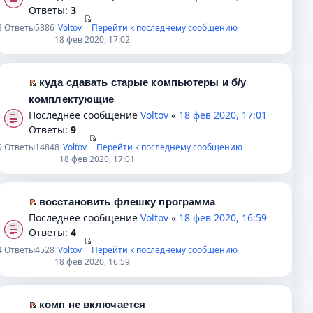
а
е
е
р
Ответы:
3
б
н
п
р
е
щ
3
Ответы
5386
Voltov
Перейти к последнему сообщению
н
р
в
й
18 фев 2020, 17:02
е
о
о
о
т
н
м
ч
м
и
и
у
и
у
к
куда сдавать старые компьютеры и б/у
ю
с
т
н
п
П
комплектующие
о
а
е
е
е
Последнее сообщение
Voltov
«
18 фев 2020, 17:01
о
н
п
р
р
Ответы:
9
б
н
р
в
е
9
Ответы
14848
Voltov
Перейти к последнему сообщению
щ
о
о
о
й
18 фев 2020, 17:01
е
м
ч
м
т
н
у
и
у
и
и
с
т
н
к
восстановить флешку программа
ю
о
а
е
п
П
Последнее сообщение
Voltov
«
18 фев 2020, 16:59
о
н
п
е
е
Ответы:
4
б
н
р
р
р
4
Ответы
4528
Voltov
Перейти к последнему сообщению
щ
о
о
в
е
18 фев 2020, 16:59
е
м
ч
о
й
н
у
и
м
т
и
с
т
у
и
комп не включается
ю
о
а