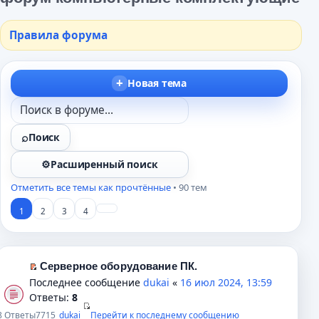
Правила форума
Новая тема
Поиск
Расширенный поиск
Отметить все темы как прочтённые
• 90 тем
1
2
3
4
Серверное оборудование ПК.
П
Последнее сообщение
dukai
«
16 июл 2024, 13:59
е
Ответы:
8
р
8
Ответы
7715
dukai
Перейти к последнему сообщению