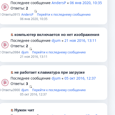
н
к
П
Последнее сообщение
AndersP
«
06 янв 2020, 10:35
о
н
е
п
е
Ответы:
2
б
н
п
е
р
2
Ответы
3915
AndersP
Перейти к последнему сообщению
щ
о
р
р
е
06 янв 2020, 10:35
е
м
о
в
й
н
у
ч
о
т
и
с
и
м
и
компьютер включается но нет изображения
ю
о
т
у
к
П
Последнее сообщение
djum
«
21 ноя 2016, 13:11
о
а
н
п
е
Ответы:
2
б
н
е
е
р
2
Ответы
3984
djum
Перейти к последнему сообщению
щ
н
п
р
е
21 ноя 2016, 13:11
е
о
р
в
й
н
м
о
о
т
и
у
ч
м
и
не работает клавиатура при загрузке
ю
с
и
у
к
П
Последнее сообщение
djum
«
05 окт 2016, 12:37
о
т
н
п
е
Ответы:
3
о
а
е
е
р
3
Ответы
3900
djum
Перейти к последнему сообщению
б
н
п
р
е
05 окт 2016, 12:37
щ
н
р
в
й
е
о
о
о
т
н
м
ч
м
и
Нужен чит
и
у
и
у
к
П