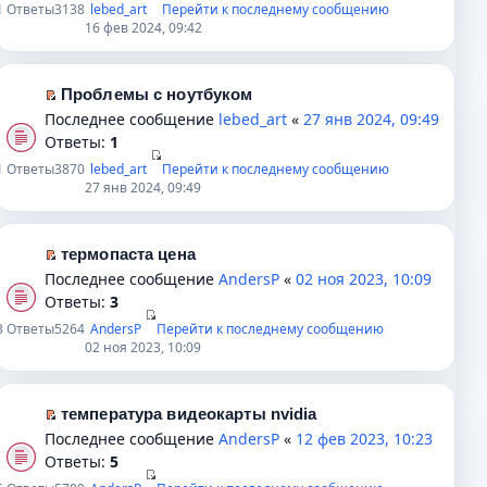
1
Ответы
3138
lebed_art
Перейти к последнему сообщению
н
р
р
е
16 фев 2024, 09:42
о
о
в
й
м
ч
о
т
у
и
м
и
Проблемы с ноутбуком
с
т
у
к
П
Последнее сообщение
lebed_art
«
27 янв 2024, 09:49
о
а
н
п
е
Ответы:
1
о
н
е
е
р
1
Ответы
3870
lebed_art
Перейти к последнему сообщению
б
н
п
р
е
27 янв 2024, 09:49
щ
о
р
в
й
е
м
о
о
т
н
у
ч
м
и
термопаста цена
и
с
и
у
к
П
Последнее сообщение
AndersP
«
02 ноя 2023, 10:09
ю
о
т
н
п
е
Ответы:
3
о
а
е
е
р
3
Ответы
5264
AndersP
Перейти к последнему сообщению
б
н
п
р
е
02 ноя 2023, 10:09
щ
н
р
в
й
е
о
о
о
т
н
м
ч
м
и
температура видеокарты nvidia
и
у
и
у
к
П
Последнее сообщение
AndersP
«
12 фев 2023, 10:23
ю
с
т
н
п
е
Ответы:
5
о
а
е
е
р