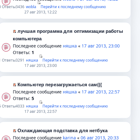
и
с
т
н
п
е
0
Ответы
3436
wobla
Перейти к последнему сообщению
ю
о
а
е
е
р
27 авг 2013, 12:22
о
н
п
р
е
б
н
р
в
й
щ
о
о
о
т
лучшая программа для оптимизации работы
е
м
ч
м
и
П
компьютера
н
у
и
у
к
е
Последнее сообщение
няшка
«
17 авг 2013, 23:00
и
с
т
н
п
р
Ответы:
1
ю
о
а
е
е
е
1
Ответы
3291
няшка
Перейти к последнему сообщению
о
н
п
р
й
17 авг 2013, 23:00
б
н
р
в
т
щ
о
о
о
и
е
м
ч
м
к
Компьютер перезагружаеться сам(((
н
у
и
у
п
П
Последнее сообщение
няшка
«
17 авг 2013, 22:57
и
с
т
н
е
е
Ответы:
5
ю
о
а
е
р
р
5
Ответы
4033
няшка
Перейти к последнему сообщению
о
н
п
в
е
17 авг 2013, 22:57
б
н
р
о
й
щ
о
о
м
т
е
м
ч
у
и
Охлаждающая подставка для нетбука
н
у
и
н
к
П
Последнее сообщение
karina
«
06 авг 2013, 20:33