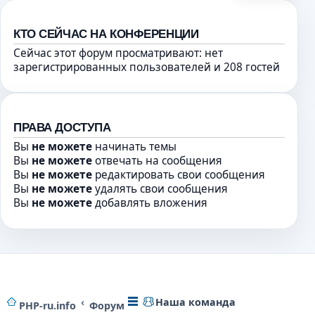
о
а
о
н
КТО СЕЙЧАС НА КОНФЕРЕНЦИИ
б
н
Сейчас этот форум просматривают: нет
щ
о
зарегистрированных пользователей и 208 гостей
е
м
н
у
и
с
ю
о
ПРАВА ДОСТУПА
о
Вы
не можете
начинать темы
б
Вы
не можете
отвечать на сообщения
щ
Вы
не можете
редактировать свои сообщения
е
Вы
не можете
удалять свои сообщения
н
Вы
не можете
добавлять вложения
и
ю
Наша команда
PHP-ru.info
Форум