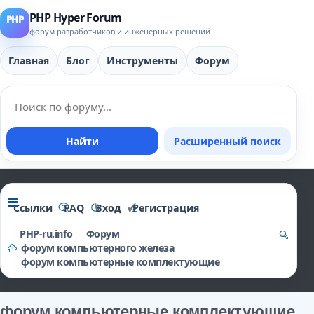
PHP Hyper Forum
форум разработчиков и инженерных решений
Главная
Блог
Инструменты
Форум
Найти
Расширенный поиск
Ссылки
FAQ
Вход
Регистрация
PHP-ru.info
Форум
форум компьютерного железа
о
форум компьютерные комплектующие
и
ск
форум компьютерные комплектующие