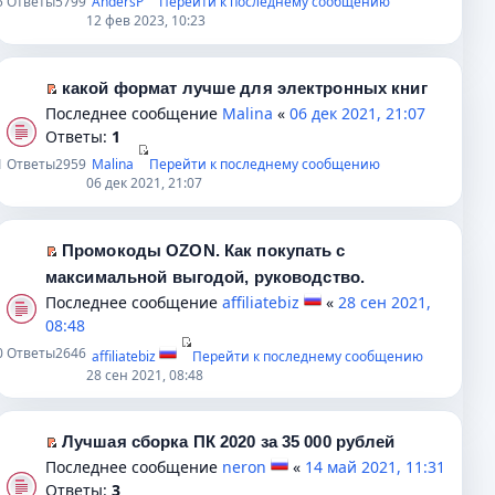
5
Ответы
5799
AndersP
Перейти к последнему сообщению
о
н
п
р
е
12 фев 2023, 10:23
б
н
р
в
й
щ
о
о
о
т
е
м
ч
м
и
какой формат лучше для электронных книг
н
у
и
у
к
П
Последнее сообщение
Malina
«
06 дек 2021, 21:07
и
с
т
н
п
е
Ответы:
1
ю
о
а
е
е
р
1
Ответы
2959
Malina
Перейти к последнему сообщению
о
н
п
р
е
06 дек 2021, 21:07
б
н
р
в
й
щ
о
о
о
т
е
м
ч
м
и
Промокоды OZON. Как покупать с
н
у
и
у
к
П
максимальной выгодой, руководство.
и
с
т
н
п
е
Последнее сообщение
affiliatebiz
«
28 сен 2021,
ю
о
а
е
е
р
08:48
о
н
п
р
е
0
Ответы
2646
affiliatebiz
Перейти к последнему сообщению
б
н
р
в
й
28 сен 2021, 08:48
щ
о
о
о
т
е
м
ч
м
и
н
у
и
у
к
Лучшая сборка ПК 2020 за 35 000 рублей
и
с
т
н
п
П
Последнее сообщение
neron
«
14 май 2021, 11:31
ю
о
а
е
е
е
Ответы:
3