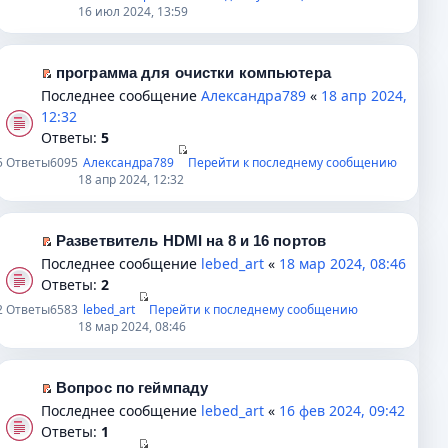
е
16 июл 2024, 13:59
й
т
и
программа для очистки компьютера
к
П
Последнее сообщение
Александра789
«
18 апр 2024,
п
е
12:32
е
р
Ответы:
5
р
е
5
Ответы
6095
Александра789
Перейти к последнему сообщению
в
й
18 апр 2024, 12:32
о
т
м
и
у
к
Разветвитель HDMI на 8 и 16 портов
н
п
П
Последнее сообщение
lebed_art
«
18 мар 2024, 08:46
е
е
е
Ответы:
2
п
р
р
2
Ответы
6583
lebed_art
Перейти к последнему сообщению
р
в
е
18 мар 2024, 08:46
о
о
й
ч
м
т
и
у
и
Вопрос по геймпаду
т
н
к
П
Последнее сообщение
lebed_art
«
16 фев 2024, 09:42
а
е
п
е
Ответы:
1
н
п
е
р