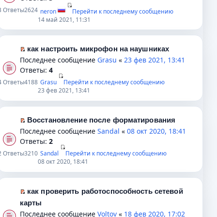
о
н
п
р
р
3
Ответы
2624
neron
Перейти к последнему сообщению
б
н
р
в
е
14 май 2021, 11:31
щ
о
о
о
й
е
м
ч
м
т
н
у
и
у
и
как настроить микрофон на наушниках
и
с
т
н
к
П
Последнее сообщение
Grasu
«
23 фев 2021, 13:41
ю
о
а
е
п
е
Ответы:
4
о
н
п
е
р
4
Ответы
4188
Grasu
Перейти к последнему сообщению
б
н
р
р
е
23 фев 2021, 13:41
щ
о
о
в
й
е
м
ч
о
т
н
у
и
м
и
Восстановление после форматирования
и
с
т
у
к
П
Последнее сообщение
Sandal
«
08 окт 2020, 18:41
ю
о
а
н
п
е
Ответы:
2
о
н
е
е
р
2
Ответы
3210
Sandal
Перейти к последнему сообщению
б
н
п
р
е
08 окт 2020, 18:41
щ
о
р
в
й
е
м
о
о
т
н
у
ч
м
и
как проверить работоспособность сетевой
и
с
и
у
к
П
карты
ю
о
т
н
п
е
Последнее сообщение
Voltov
«
18 фев 2020, 17:02
о