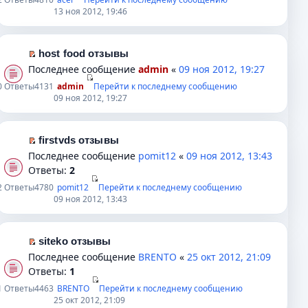
е
у
т
е
р
е
13 ноя 2012, 19:46
н
с
а
п
в
й
и
о
н
р
о
т
ю
о
н
о
м
и
host food отзывы
б
о
ч
у
к
П
Последнее сообщение
admin
«
09 ноя 2012, 19:27
щ
м
и
н
п
е
0
Ответы
4131
admin
Перейти к последнему сообщению
е
у
т
е
е
р
09 ноя 2012, 19:27
н
с
а
п
р
е
и
о
н
р
в
й
ю
о
н
о
о
т
firstvds отзывы
б
о
ч
м
и
П
Последнее сообщение
pomit12
«
09 ноя 2012, 13:43
щ
м
и
у
к
е
Ответы:
2
е
у
т
н
п
р
2
Ответы
4780
pomit12
Перейти к последнему сообщению
н
с
а
е
е
е
09 ноя 2012, 13:43
и
о
н
п
р
й
ю
о
н
р
в
т
б
о
о
о
и
siteko отзывы
щ
м
ч
м
к
П
Последнее сообщение
BRENTO
«
25 окт 2012, 21:09
е
у
и
у
п
е
Ответы:
1
н
с
т
н
е
р
1
Ответы
4463
BRENTO
Перейти к последнему сообщению
и
о
а
е
р
е
25 окт 2012, 21:09