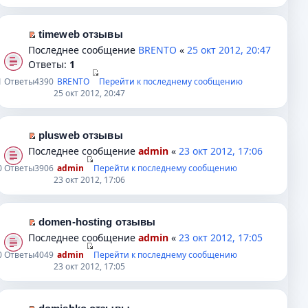
ю
о
н
п
в
й
б
н
р
о
т
щ
о
о
м
и
timeweb отзывы
е
м
ч
у
к
П
Последнее сообщение
BRENTO
«
25 окт 2012, 20:47
н
у
и
н
п
е
Ответы:
1
и
с
т
е
е
р
1
Ответы
4390
BRENTO
Перейти к последнему сообщению
ю
о
а
п
р
е
25 окт 2012, 20:47
о
н
р
в
й
б
н
о
о
т
щ
о
ч
м
и
plusweb отзывы
е
м
и
у
к
П
Последнее сообщение
admin
«
23 окт 2012, 17:06
н
у
т
н
п
е
0
Ответы
3906
admin
Перейти к последнему сообщению
и
с
а
е
е
р
23 окт 2012, 17:06
ю
о
н
п
р
е
о
н
р
в
й
б
о
о
о
т
domen-hosting отзывы
щ
м
ч
м
и
П
Последнее сообщение
admin
«
23 окт 2012, 17:05
е
у
и
у
к
е
0
Ответы
4049
admin
Перейти к последнему сообщению
н
с
т
н
п
р
23 окт 2012, 17:05
и
о
а
е
е
е
ю
о
н
п
р
й
б
н
р
в
т