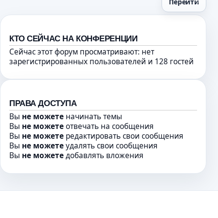
Перейти
щ
м
и
е
у
т
н
с
а
и
о
н
КТО СЕЙЧАС НА КОНФЕРЕНЦИИ
ю
о
н
Сейчас этот форум просматривают: нет
б
о
зарегистрированных пользователей и 128 гостей
щ
м
е
у
н
с
и
о
ПРАВА ДОСТУПА
ю
о
Вы
не можете
начинать темы
б
Вы
не можете
отвечать на сообщения
щ
Вы
не можете
редактировать свои сообщения
е
Вы
не можете
удалять свои сообщения
н
Вы
не можете
добавлять вложения
и
ю