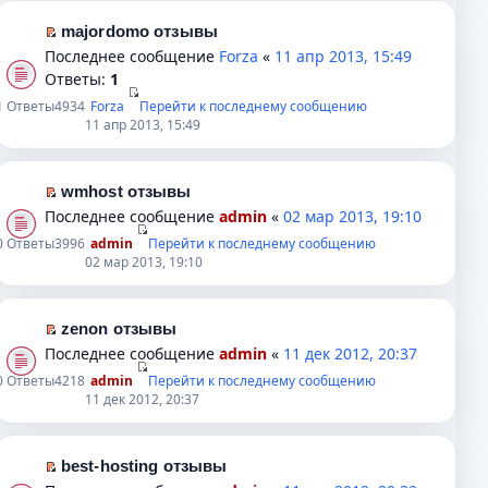
о
ч
м
т
н
м
и
у
и
majordomo отзывы
и
у
т
н
к
П
Последнее сообщение
Forza
«
11 апр 2013, 15:49
ю
с
а
е
п
е
Ответы:
1
о
н
п
е
р
1
Ответы
4934
Forza
Перейти к последнему сообщению
о
н
р
р
е
11 апр 2013, 15:49
б
о
о
в
й
щ
м
ч
о
т
е
у
и
м
и
wmhost отзывы
н
с
т
у
к
П
Последнее сообщение
admin
«
02 мар 2013, 19:10
и
о
а
н
п
е
0
Ответы
3996
admin
Перейти к последнему сообщению
ю
о
н
е
е
р
02 мар 2013, 19:10
б
н
п
р
е
щ
о
р
в
й
е
м
о
о
т
zenon отзывы
н
у
ч
м
и
П
Последнее сообщение
admin
«
11 дек 2012, 20:37
и
с
и
у
к
е
0
Ответы
4218
admin
Перейти к последнему сообщению
ю
о
т
н
п
р
11 дек 2012, 20:37
о
а
е
е
е
б
н
п
р
й
щ
н
р
в
т
best-hosting отзывы
е
о
о
о
и
П