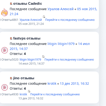
м
н
с
а
т
отзывы Cadedic
у
и
о
н
и
П
Последнее сообщение
Уралов Алексей
«
05 ноя 2015,
н
ю
о
н
к
е
21:24
е
б
о
п
р
0
Ответы
4861
Уралов Алексей
Перейти к последнему сообщению
п
щ
м
е
е
05 ноя 2015, 21:24
р
е
у
р
й
о
н
с
в
т
ч
и
о
о
и
fastvps отзывы
и
ю
о
м
к
П
Последнее сообщение
litigin litigin1979
«
14 июл
т
б
у
п
е
2015, 14:37
а
щ
н
е
р
Ответы:
4
н
е
е
р
е
4
Ответы
5020
litigin litigin1979
Перейти к последнему сообщению
н
н
п
в
й
14 июл 2015, 14:37
о
и
р
о
т
м
ю
о
м
и
у
ч
у
к
jino отзывы
с
и
н
п
П
Последнее сообщение
krotik
«
13 дек 2013, 16:32
о
т
е
е
е
Ответы:
4
о
а
п
р
р
4
Ответы
4930
krotik
Перейти к последнему сообщению
б
н
р
в
е
13 дек 2013, 16:32
щ
н
о
о
й
е