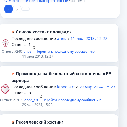
Отметить все темы как прочтённые
• 44 темы
1
2
Список хостинг площадок
П
Последнее сообщение
aries
«
11 июл 2013, 12:27
е
Ответы:
1
р
1
Ответы
7240
aries
Перейти к последнему сообщению
е
11 июл 2013, 12:27
й
т
и
Промокоды на бесплатный хостинг и на VPS
к
П
сервера
п
е
Последнее сообщение
lebed_art
«
29 мар 2024, 15:23
е
р
Ответы:
3
р
е
3
Ответы
5763
lebed_art
Перейти к последнему сообщению
в
й
29 мар 2024, 15:23
о
т
м
и
у
к
Реселлерский хостинг
н
п
П