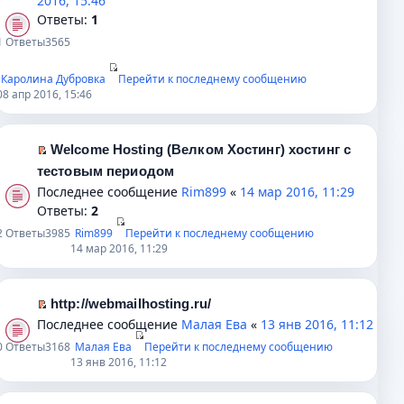
2016, 15:46
ю
о
т
у
п
р
Ответы:
1
о
а
н
е
е
1
Ответы
3565
б
н
е
р
й
щ
н
п
в
т
Каролина Дубровка
Перейти к последнему сообщению
е
о
р
о
и
08 апр 2016, 15:46
н
м
о
м
к
и
у
ч
у
п
ю
с
и
н
е
Welcome Hosting (Велком Хостинг) хостинг с
о
П
т
е
р
тестовым периодом
о
е
а
п
в
Последнее сообщение
Rim899
«
14 мар 2016, 11:29
б
р
н
р
о
Ответы:
2
щ
е
н
о
м
2
Ответы
3985
Rim899
Перейти к последнему сообщению
е
й
о
ч
у
14 мар 2016, 11:29
н
т
м
и
н
и
и
у
т
е
ю
к
с
а
п
http://webmailhosting.ru/
п
о
н
р
П
Последнее сообщение
Малая Ева
«
13 янв 2016, 11:12
е
о
н
о
е
0
Ответы
3168
Малая Ева
Перейти к последнему сообщению
р
б
о
ч
р
13 янв 2016, 11:12
в
щ
м
и
е
о
е
у
т
й