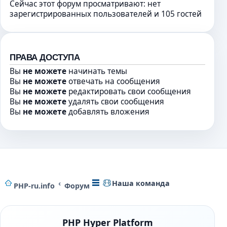
Сейчас этот форум просматривают: нет
ю
о
н
зарегистрированных пользователей и 105 гостей
б
о
щ
м
е
у
н
с
и
о
ПРАВА ДОСТУПА
ю
о
Вы
не можете
начинать темы
б
Вы
не можете
отвечать на сообщения
щ
Вы
не можете
редактировать свои сообщения
е
Вы
не можете
удалять свои сообщения
н
Вы
не можете
добавлять вложения
и
ю
Наша команда
PHP-ru.info
Форум
PHP Hyper Platform