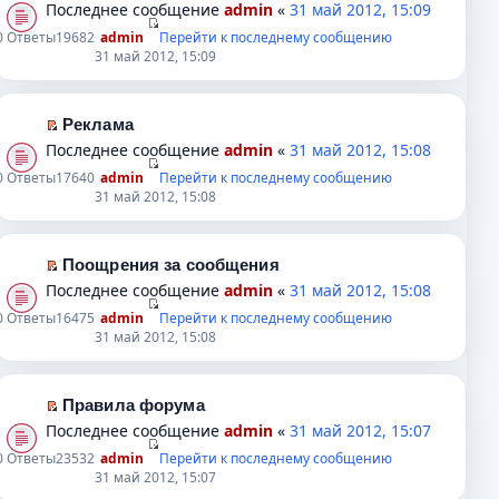
и
П
Последнее сообщение
admin
«
31 май 2012, 15:09
к
е
0
Ответы
19682
admin
Перейти к последнему сообщению
п
р
31 май 2012, 15:09
е
е
р
й
в
т
Реклама
о
и
П
Последнее сообщение
admin
«
31 май 2012, 15:08
м
к
е
0
Ответы
17640
admin
Перейти к последнему сообщению
у
п
р
31 май 2012, 15:08
н
е
е
е
р
й
п
в
т
Поощрения за сообщения
р
о
и
П
Последнее сообщение
admin
«
31 май 2012, 15:08
о
м
к
е
0
Ответы
16475
admin
Перейти к последнему сообщению
ч
у
п
р
31 май 2012, 15:08
и
н
е
е
т
е
р
й
а
п
в
т
Правила форума
н
р
о
и
П
Последнее сообщение
admin
«
31 май 2012, 15:07
н
о
м
к
е
0
Ответы
23532
admin
Перейти к последнему сообщению
о
ч
у
п
р
31 май 2012, 15:07
м
и
н
е
е