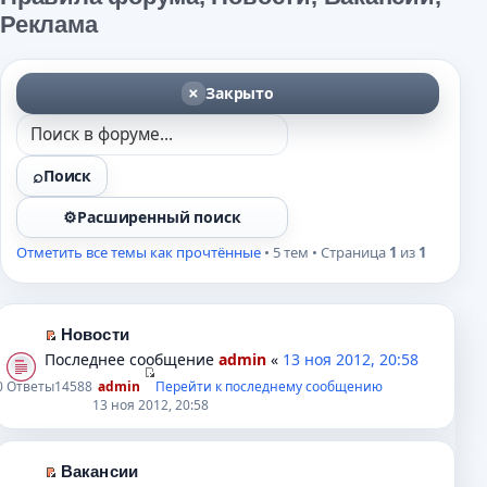
Реклама
Закрыто
Поиск
Расширенный поиск
Отметить все темы как прочтённые
• 5 тем • Страница
1
из
1
Новости
П
Последнее сообщение
admin
«
13 ноя 2012, 20:58
е
0
Ответы
14588
admin
Перейти к последнему сообщению
р
13 ноя 2012, 20:58
е
й
т
Вакансии