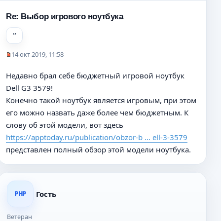
щ
е
Re: Выбор игрового ноутбука
н
и
е
14 окт 2019, 11:58
Н
е
Недавно брал себе бюджетный игровой ноутбук
п
Dell G3 3579!
р
о
Конечно такой ноутбук является игровым, при этом
ч
его можно назвать даже более чем бюджетным. К
и
слову об этой модели, вот здесь
т
а
https://apptoday.ru/publication/obzor-b ... ell-3-3579
н
представлен полный обзор этой модели ноутбука.
н
о
е
с
о
Гость
PHP
о
б
Ветеран
щ