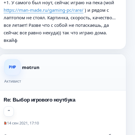
+1. У самого был ноут, сейчас играю на пека (мой
и
п
https://man-made.ru/gaming-pc/rare/
) и рядом с
е
р
о
лаптопом не стоял. Картинка, скорость, качество…
ч
все летает! Разве что с собой не потаскаешь, да
и
сейчас все равно некуда)) так что играю дома.
т
а
вкайф
н
н
о
е
motrun
PHP
с
о
о
Активист
б
щ
е
Re: Выбор игрового ноутбука
н
и
е
14 сен 2021, 17:10
Н
е