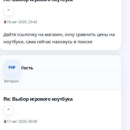
щ
е
н
16 авг 2020, 23:42
и
Н
е
е
Дайте ссылочку на магазин, хочу сравнить цены на
п
ноутбуки, сама сейчас нахожусь в поиске
р
о
ч
и
т
Гость
PHP
а
н
н
Ветеран
о
е
с
Re: Выбор игрового ноутбука
о
о
б
щ
17 авг 2020, 00:08
е
Н