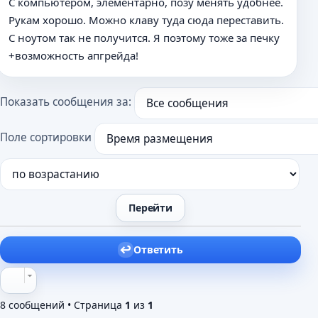
С компьютером, элементарно, позу менять удобнее.
п
Рукам хорошо. Можно клаву туда сюда переставить.
р
о
С ноутом так не получится. Я поэтому тоже за печку
ч
+возможность апгрейда!
и
т
а
Показать сообщения за:
н
н
о
Поле сортировки
е
с
о
о
б
щ
е
н
Ответить
и
е
8 сообщений • Страница
1
из
1