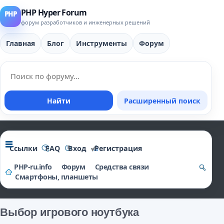
PHP Hyper Forum
форум разработчиков и инженерных решений
Главная
Блог
Инструменты
Форум
Найти
Расширенный поиск
Ссылки
FAQ
Вход
Регистрация
PHP-ru.info
Форум
Средства связи
Смартфоны, планшеты
о
и
Выбор игрового ноутбука
ск