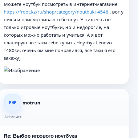
н
е
Можете ноутбук посмотреть в интернет-магазине
и
п
https://froot.kz/ru/shop/category/noutbuki-4548
, вот у
е
р
о
них я и присматриваю себе ноут. У них есть не
ч
только игровые ноутбуки, но и недорогие, на
и
которых можно работать и учиться. А я вот
т
а
планирую все таки себе купить Ноутбук Lenovo
н
T480sи, очень ом мне понравился, все таки я его
н
закажу)
о
е
с
о
о
б
щ
е
motrun
PHP
н
и
Активист
е
Re: Выбор игрового ноутбука