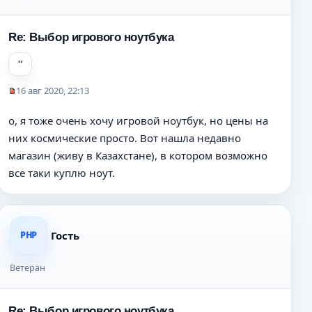
е
н
Re: Выбор игрового ноутбука
и
е
16 авг 2020, 22:13
Н
е
о, я тоже очень хочу игровой ноутбук, но цены на
п
них космические просто. Вот нашла недавно
р
о
магазин (живу в Казахстане), в котором возможно
ч
все таки куплю ноут.
и
т
а
н
н
Гость
PHP
о
е
Ветеран
с
о
о
Re: Выбор игрового ноутбука
б