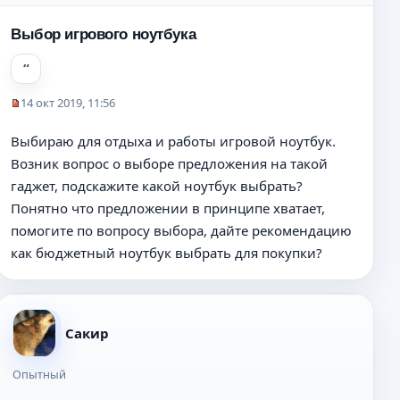
Выбор игрового ноутбука
14 окт 2019, 11:56
Н
е
Выбираю для отдыха и работы игровой ноутбук.
п
Возник вопрос о выборе предложения на такой
р
о
гаджет, подскажите какой ноутбук выбрать?
ч
Понятно что предложении в принципе хватает,
и
помогите по вопросу выбора, дайте рекомендацию
т
а
как бюджетный ноутбук выбрать для покупки?
н
н
о
е
Сакир
с
о
о
Опытный
б