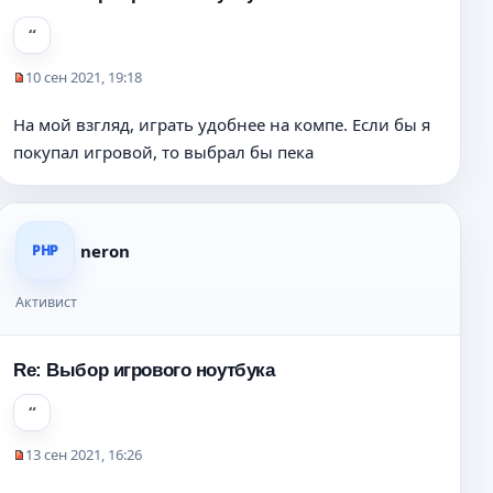
10 сен 2021, 19:18
Н
е
На мой взгляд, играть удобнее на компе. Если бы я
п
покупал игровой, то выбрал бы пека
р
о
ч
и
т
neron
PHP
а
н
н
Активист
о
е
с
Re: Выбор игрового ноутбука
о
о
б
щ
13 сен 2021, 16:26
е
Н
н
е