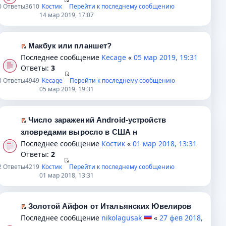
ю
о
а
е
е
е
0
Ответы
3610
Костик
Перейти к последнему сообщению
о
н
п
р
14 мар 2019, 17:07
р
б
н
р
е
в
щ
о
о
й
о
е
м
ч
т
Макбук или планшет?
м
н
у
и
и
П
Последнее сообщение
Kecage
«
05 мар 2019, 19:31
у
и
с
т
к
е
Ответы:
3
н
ю
о
а
п
р
е
3
Ответы
4949
Kecage
Перейти к последнему сообщению
о
н
е
е
05 мар 2019, 19:31
п
б
н
р
й
р
щ
о
в
т
о
е
м
о
и
Число заражений Android-устройств
ч
н
у
м
к
П
зловредами выросло в США н
и
и
с
у
п
е
Последнее сообщение
т
Костик
«
01 мар 2018, 13:31
ю
о
н
е
р
Ответы:
а
2
о
е
р
е
н
2
Ответы
4219
Костик
Перейти к последнему сообщению
б
п
в
й
н
01 мар 2018, 13:31
щ
р
о
т
о
е
о
м
и
м
н
ч
у
к
Золотой Айфон от Итальянских Ювелиров
у
и
и
н
п
П
Последнее сообщение
с
nikolagusak
«
27 фев 2018,
ю
т
е
е
е