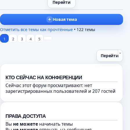
а
е
е
н
п
н
н
р
и
Новая тема
о
о
ю
м
ч
Отметить все темы как прочтённые
• 122 темы
у
и
1
2
с
т
3
4
5
о
а
о
н
Перейти
б
н
щ
о
е
м
н
у
КТО СЕЙЧАС НА КОНФЕРЕНЦИИ
и
с
Сейчас этот форум просматривают: нет
ю
о
зарегистрированных пользователей и 207 гостей
о
б
щ
е
ПРАВА ДОСТУПА
н
Вы
не можете
начинать темы
и
Вы
не можете
отвечать на сообщения