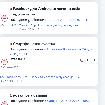
у
и
м
и
и
с
т
у
к
ю
Facebook для Android включит в себя
о
а
н
п
П
поддержку Tor
о
н
е
е
е
Последнее сообщение
Tcinet
«
21 янв 2016, 12:14
б
н
п
р
р
0
Ответы
3124
Tcinet
Перейти к последнему сообщению
щ
о
р
в
е
21 янв 2016, 12:14
е
м
о
о
й
н
у
ч
м
т
и
с
и
у
и
Смартфон отключается
ю
о
т
н
к
П
Последнее сообщение
Гольцова Вероника
«
24 дек
о
а
е
п
е
2015, 17:11
б
н
п
е
р
Ответы:
10
щ
н
1
2
р
р
е
е
о
о
в
й
10
Ответы
8302
н
м
ч
о
т
и
у
и
м
и
Гольцова Вероника
Перейти к последнему сообщению
ю
с
24 дек 2015, 17:11
т
у
к
о
а
н
п
о
н
е
е
б
новая ios 7 отзывы
н
п
р
П
щ
Последнее сообщение
Саш_а
«
23 дек 2015, 15:57
о
р
в
е