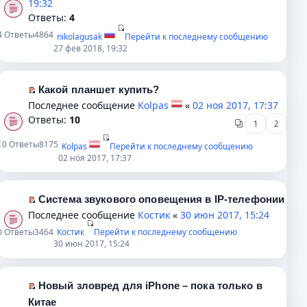
19:32
о
а
п
р
р
Ответы:
о
4
н
р
в
е
б
4
Ответы
4864
nikolagusak
Перейти к последнему сообщению
н
о
о
й
щ
27 фев 2018, 19:32
о
ч
м
т
е
м
и
у
и
н
у
т
н
к
и
Какой планшет купить?
с
а
е
п
П
ю
Последнее сообщение
Kolpas
«
02 ноя 2017, 17:37
о
н
п
е
е
Ответы:
10
1
2
о
н
р
р
р
б
о
о
в
е
10
Ответы
8175
Kolpas
Перейти к последнему сообщению
щ
м
ч
о
й
02 ноя 2017, 17:37
е
у
и
м
т
н
с
т
у
и
и
о
а
н
Система звукового оповещения в IP-телефонии
к
П
ю
о
н
е
Последнее сообщение
Костик
«
30 июн 2017, 15:24
п
е
б
н
п
е
0
Ответы
3464
Костик
Перейти к последнему сообщению
р
щ
о
р
р
30 июн 2017, 15:24
е
е
м
о
в
й
н
у
ч
о
т
и
с
и
Новый зловред для iPhone – пока только в
м
и
П
ю
о
т
у
Китае