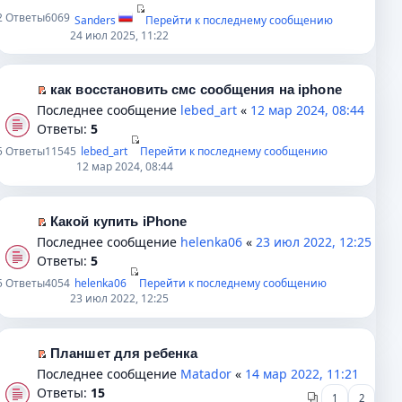
й
2
Ответы
6069
Sanders
Перейти к последнему сообщению
т
24 июл 2025, 11:22
и
к
п
как восстановить смс сообщения на iphone
е
П
Последнее сообщение
lebed_art
«
12 мар 2024, 08:44
р
е
Ответы:
5
в
р
5
Ответы
11545
lebed_art
Перейти к последнему сообщению
о
е
12 мар 2024, 08:44
м
й
у
т
н
и
Какой купить iPhone
е
к
П
Последнее сообщение
helenka06
«
23 июл 2022, 12:25
п
п
е
Ответы:
5
р
е
р
5
Ответы
4054
helenka06
Перейти к последнему сообщению
о
р
е
23 июл 2022, 12:25
ч
в
й
и
о
т
т
м
и
Планшет для ребенка
а
у
к
П
Последнее сообщение
Matador
«
14 мар 2022, 11:21
н
н
п
е
Ответы:
15
1
2
н