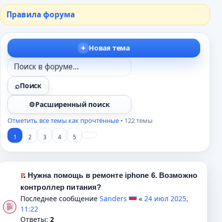
Правила форума
Новая тема
Поиск
Расширенный поиск
Отметить все темы как прочтённые
• 122 темы
1
2
3
4
5
Нужна помощь в ремонте iphone 6. Возможно
П
контроллер питания?
е
Последнее сообщение
Sanders
«
24 июл 2025,
р
11:22
е
Ответы:
2