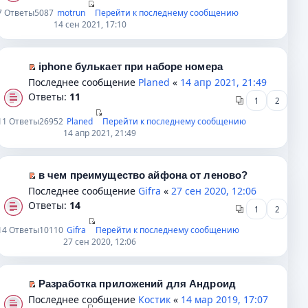
е
е
р
о
н
7
Ответы
5087
motrun
Перейти к последнему сообщению
п
р
е
14 сен 2021, 17:10
б
н
р
в
й
щ
о
о
о
т
е
м
ч
м
и
iphone булькает при наборе номера
н
у
и
у
к
П
Последнее сообщение
Planed
«
14 апр 2021, 21:49
и
с
т
н
п
е
Ответы:
11
ю
о
1
2
а
е
е
р
о
н
п
р
е
11
Ответы
26952
Planed
Перейти к последнему сообщению
б
14 апр 2021, 21:49
н
р
в
й
щ
о
о
о
т
е
м
ч
м
и
н
в чем преимущество айфона от леново?
у
и
у
к
и
П
Последнее сообщение
Gifra
«
27 сен 2020, 12:06
с
т
н
п
ю
е
Ответы:
14
о
а
е
е
1
2
р
о
н
п
р
е
14
Ответы
10110
Gifra
Перейти к последнему сообщению
б
н
р
в
27 сен 2020, 12:06
й
щ
о
о
о
т
е
м
ч
м
и
н
у
и
у
Разработка приложений для Андроид
к
и
с
т
н
П
Последнее сообщение
Костик
«
14 мар 2019, 17:07
п