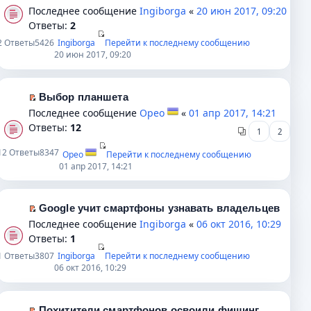
к
е
о
а
н
Последнее сообщение
Ingiborga
«
20 июн 2017, 09:20
п
р
б
н
е
Ответы:
2
е
е
щ
н
п
2
Ответы
5426
Ingiborga
Перейти к последнему сообщению
р
й
е
о
р
20 июн 2017, 09:20
в
т
н
м
о
о
и
и
у
ч
м
к
ю
с
и
Выбор планшета
у
п
П
о
т
Последнее сообщение
Орео
«
01 апр 2017, 14:21
н
е
е
о
а
Ответы:
12
1
2
е
р
р
б
н
п
в
е
12
Ответы
8347
щ
н
Орео
Перейти к последнему сообщению
р
о
й
01 апр 2017, 14:21
е
о
о
м
т
н
м
ч
у
и
и
у
и
н
Google учит смартфоны узнавать владельцев
к
ю
с
П
т
е
Последнее сообщение
Ingiborga
«
06 окт 2016, 10:29
п
о
е
а
п
Ответы:
1
е
о
р
н
р
р
1
Ответы
3807
Ingiborga
Перейти к последнему сообщению
б
е
н
о
в
06 окт 2016, 10:29
щ
й
о
ч
о
е
т
м
и
м
н
и
у
т
Похитители смартфонов освоили фишинг