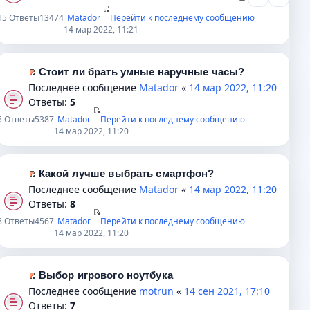
е
е
р
о
п
р
е
15
Ответы
13474
Matador
Перейти к последнему сообщению
м
14 мар 2022, 11:21
р
в
й
у
о
о
т
с
ч
м
и
о
Стоит ли брать умные наручные часы?
и
у
к
П
о
Последнее сообщение
Matador
«
14 мар 2022, 11:20
т
н
п
е
б
Ответы:
5
а
е
е
р
щ
н
п
р
5
Ответы
5387
Matador
Перейти к последнему сообщению
е
е
14 мар 2022, 11:20
н
р
в
й
н
о
о
о
т
и
м
ч
м
и
ю
Какой лучше выбрать смартфон?
у
и
у
к
П
Последнее сообщение
Matador
«
14 мар 2022, 11:20
с
т
н
п
е
Ответы:
8
о
а
е
е
р
о
н
п
8
Ответы
4567
Matador
Перейти к последнему сообщению
р
е
14 мар 2022, 11:20
б
н
р
в
й
щ
о
о
о
т
е
м
ч
м
и
Выбор игрового ноутбука
н
у
и
у
к
П
Последнее сообщение
motrun
«
14 сен 2021, 17:10
и
с
т
н
п
е
Ответы:
7
ю
о
а