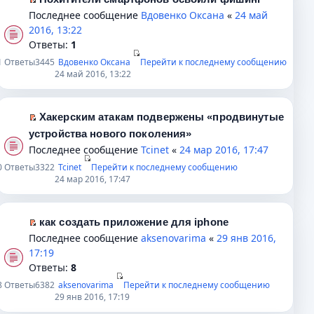
у
и
к
П
с
а
Последнее сообщение
Вдовенко Оксана
«
24 май
н
ю
п
е
о
н
2016, 13:22
е
е
р
о
н
Ответы:
1
п
р
е
б
о
р
1
Ответы
3445
Вдовенко Оксана
Перейти к последнему сообщению
в
й
щ
м
о
24 май 2016, 13:22
о
т
е
у
ч
м
и
н
с
и
у
к
и
о
Хакерским атакам подвержены «продвинутые
т
н
п
П
ю
о
а
устройства нового поколения»
е
е
е
б
н
Последнее сообщение
Tcinet
«
24 мар 2016, 17:47
п
р
р
щ
н
0
Ответы
3322
Tcinet
Перейти к последнему сообщению
р
в
е
е
о
24 мар 2016, 17:47
о
о
й
н
м
ч
м
т
и
у
и
у
и
ю
с
как создать приложение для iphone
т
н
к
П
о
Последнее сообщение
aksenovarima
«
29 янв 2016,
а
е
п
е
о
17:19
н
п
е
р
б
Ответы:
8
н
р
р
е
щ
8
Ответы
6382
aksenovarima
Перейти к последнему сообщению
о
о
в
й
е
29 янв 2016, 17:19
м
ч
о
т
н