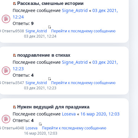
Рассказы, смешные истории
к
П
Последнее сообщение
Signe_Astrid
«
03 дек 2021,
п
е
12:24
е
р
Ответы:
9
р
е
в
9
Ответы
9508
Signe_Astrid
Перейти к последнему сообщению
й
03 дек 2021, 12:24
о
т
м
и
у
к
поздравление в стихах
н
п
П
Последнее сообщение
Signe_Astrid
«
03 дек 2021,
е
е
е
12:23
п
р
р
Ответы:
4
р
в
е
о
4
Ответы
3547
Signe_Astrid
Перейти к последнему сообщению
о
й
03 дек 2021, 12:23
ч
м
т
и
у
и
т
н
к
Нужен ведущий для праздника
а
е
п
П
Последнее сообщение
Loseva
«
16 мар 2020, 12:03
н
п
е
е
Ответы:
4
н
р
р
р
о
4
Ответы
4048
Loseva
Перейти к последнему сообщению
о
в
е
16 мар 2020, 12:03
м
ч
о
й