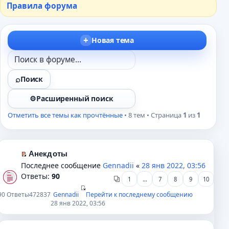
Правила форума
Новая тема
Поиск
Расширенный поиск
Отметить все темы как прочтённые
• 8 тем • Страница
1
из
1
Анекдоты
П
Последнее сообщение
Gennadii
«
28 янв 2022, 03:56
е
Ответы:
90
1
…
7
8
9
10
р
е
90
Ответы
472837
Gennadii
Перейти к последнему сообщению
28 янв 2022, 03:56
й
т
и