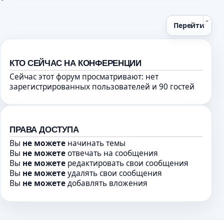
б
о
о
щ
м
ч
е
у
и
Перейти
н
с
т
и
о
а
ю
о
н
КТО СЕЙЧАС НА КОНФЕРЕНЦИИ
б
н
Сейчас этот форум просматривают: нет
щ
о
зарегистрированных пользователей и 90 гостей
е
м
н
у
и
с
ю
о
о
ПРАВА ДОСТУПА
б
Вы
не можете
начинать темы
щ
Вы
не можете
отвечать на сообщения
е
Вы
не можете
редактировать свои сообщения
н
Вы
не можете
удалять свои сообщения
и
Вы
не можете
добавлять вложения
ю