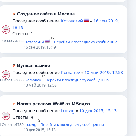
у
и
м
т
с
т
у
и
Создание сайта в Москве
о
а
н
к
П
Последнее сообщение
Котовский
«
16 сен 2019,
о
н
е
п
е
18:19
б
н
п
е
р
Ответы:
1
щ
о
р
р
е
е
1
Ответы
4683
Котовский
Перейти к последнему сообщению
м
о
в
й
н
16 сен 2019, 18:19
у
ч
о
т
и
с
и
м
и
ю
о
т
у
к
Вулкан казино
о
а
н
п
П
Последнее сообщение
Romanov
«
10 май 2019, 12:58
б
н
е
е
е
0
Ответы
2886
Romanov
Перейти к последнему сообщению
щ
н
п
р
р
10 май 2019, 12:58
е
о
р
в
е
н
м
о
о
й
и
у
ч
м
т
Новая реклама WoW от МВидео
ю
с
и
у
и
П
Последнее сообщение
Ludvig
«
10 дек 2015, 15:13
о
т
н
к
е
Ответы:
4
о
а
е
п
р
4
Ответы
4780
Ludvig
Перейти к последнему сообщению
б
н
п
е
е
10 дек 2015, 15:13
щ
н
р
р
й