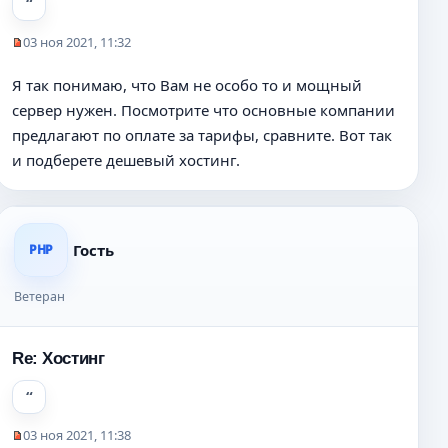
е
н
03 ноя 2021, 11:32
и
Н
е
е
Я так понимаю, что Вам не особо то и мощный
п
сервер нужен. Посмотрите что основные компании
р
о
предлагают по оплате за тарифы, сравните. Вот так
ч
и подберете дешевый хостинг.
и
т
а
н
н
Гость
PHP
о
е
Ветеран
с
о
о
Re: Хостинг
б
щ
е
н
03 ноя 2021, 11:38
и