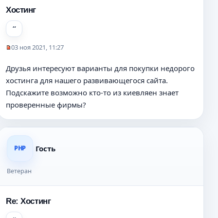
Хостинг
03 ноя 2021, 11:27
Н
е
Друзья интересуют варианты для покупки недорого
п
хостинга для нашего развивающегося сайта.
р
о
Подскажите возможно кто-то из киевляен знает
ч
проверенные фирмы?
и
т
а
н
н
Гость
PHP
о
е
Ветеран
с
о
о
Re: Хостинг
б
щ