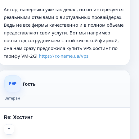
Н
е
е
Автор, наверняка уже так делал, но он интересуется
п
реальными отзывами о виртуальных провайдерах.
р
о
Ведь не все фирмы качественно и в полном обьеме
ч
предоставляют свои услуги. Вот мы например
и
почти год сотрудничаем с этой киевской фирмой,
т
а
она нам сразу предложила купить VPS хостинг по
н
тарифу VM-2Gi
https://rx-name.ua/vps
н
о
е
с
о
Гость
PHP
о
б
Ветеран
щ
е
н
Re: Хостинг
и
е