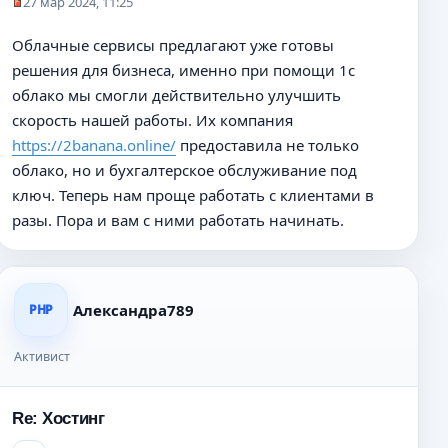
27 мар 2024, 11:25
Н
е
Облачные сервисы предлагают уже готовы
п
решения для бизнеса, именно при помощи 1с
р
о
облако мы смогли действительно улучшить
ч
скорость нашей работы. Их компания
и
https://2banana.online/
предоставила не только
т
а
облако, но и бухгалтерское обслуживание под
н
ключ. Теперь нам проще работать с клиентами в
н
разы. Пора и вам с ними работать начинать.
о
е
с
о
о
Александра789
PHP
б
щ
Активист
е
н
и
е
Re: Хостинг