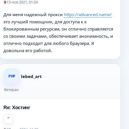
13 ноя 2021, 01:24
Н
е
Для меня надежный прокси
https://advanced.name/
п
это лучший помощник, для доступа к к
р
о
блокированным ресурсам, он отлично справляется
ч
со своими задачами, обеспечивает анонимность, и
и
отлично подходит для любого браузера. Я
т
а
довольна его работой.
н
н
о
е
lebed_art
PHP
с
о
о
Ветеран
б
щ
е
Re: Хостинг
н
и
е