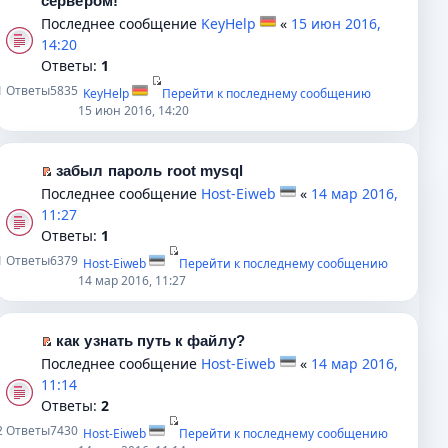
сервером!
и
у
и
у
п
е
Последнее сообщение
KeyHelp
«
15 июн 2016,
ю
с
т
н
е
р
14:20
о
а
е
р
е
Ответы:
1
о
н
п
в
й
1
Ответы
5835
б
KeyHelp
Перейти к последнему сообщению
н
р
о
т
15 июн 2016, 14:20
щ
о
о
м
и
е
м
ч
у
к
н
у
и
н
п
забыл пароль root mysql
и
с
т
е
е
П
Последнее сообщение
Host-Eiweb
«
14 мар 2016,
ю
о
а
п
р
е
11:27
о
н
р
в
р
Ответы:
1
б
н
о
о
е
1
Ответы
6379
щ
о
Host-Eiweb
Перейти к последнему сообщению
ч
м
й
14 мар 2016, 11:27
е
м
и
у
т
н
у
т
н
и
и
с
а
е
к
как узнать путь к файлу?
ю
о
н
п
п
П
Последнее сообщение
Host-Eiweb
«
14 мар 2016,
о
н
р
е
е
11:14
б
о
о
р
р
Ответы:
2
щ
м
ч
в
е
2
Ответы
7430
е
у
и
Host-Eiweb
Перейти к последнему сообщению
о
й