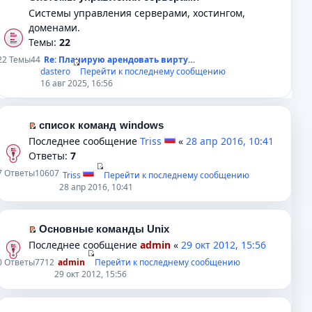
Системы управления серверами, хостингом,
доменами.
Темы:
22
22
Темы
44
Re: Планирую арендовать вирту…
dastero
Перейти к последнему сообщению
16 авг 2025, 16:56
список команд windows
П
Последнее сообщение
Triss
«
28 апр 2016, 10:41
е
Ответы:
7
р
7
Ответы
10607
Triss
Перейти к последнему сообщению
е
28 апр 2016, 10:41
й
т
и
Основные команды Unix
к
П
Последнее сообщение
admin
«
29 окт 2012, 15:56
п
е
0
Ответы
7712
admin
Перейти к последнему сообщению
е
р
29 окт 2012, 15:56
р
е
в
й
о