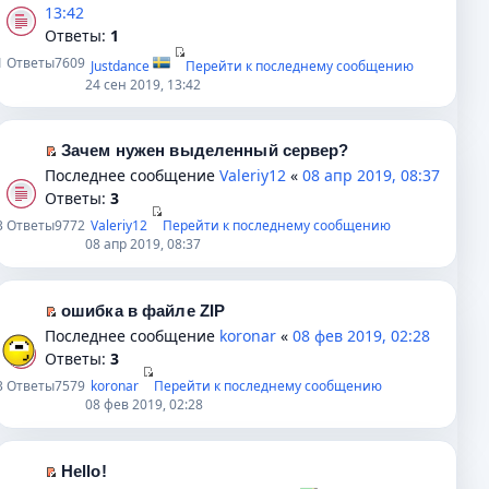
б
н
е
е
е
13:42
щ
н
п
р
р
Ответы:
1
е
о
р
в
е
1
Ответы
7609
Justdance
Перейти к последнему сообщению
н
м
о
о
й
24 сен 2019, 13:42
и
у
ч
м
т
ю
с
и
у
и
о
т
н
к
Зачем нужен выделенный сервер?
о
а
е
п
П
Последнее сообщение
Valeriy12
«
08 апр 2019, 08:37
б
н
п
е
е
Ответы:
3
щ
н
р
р
р
3
Ответы
9772
Valeriy12
Перейти к последнему сообщению
е
о
о
в
е
08 апр 2019, 08:37
н
м
ч
о
й
и
у
и
м
т
ю
с
т
у
и
ошибка в файле ZIP
о
а
н
к
П
Последнее сообщение
koronar
«
08 фев 2019, 02:28
о
н
е
п
е
Ответы:
3
б
н
п
е
р
3
Ответы
7579
koronar
Перейти к последнему сообщению
щ
о
р
р
е
08 фев 2019, 02:28
е
м
о
в
й
н
у
ч
о
т
и
с
и
м
и
Hello!
ю
о
т
у
к
П