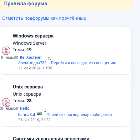
Правила форума
Отметить подфорумы как прочтённые
Windows сервера
Windows Server
Темы:
19
19
Темы
80
Re: Хостинг
Александра789
Перейти к последнему сообщению
12 май 2024, 10:39
Unix сервера
Unix сервера
Темы:
28
28
Темы
69
Hello!
KarinaBah
Перейти к последнему сообщению
21 окт 2018, 21:32
Системы управления серверами