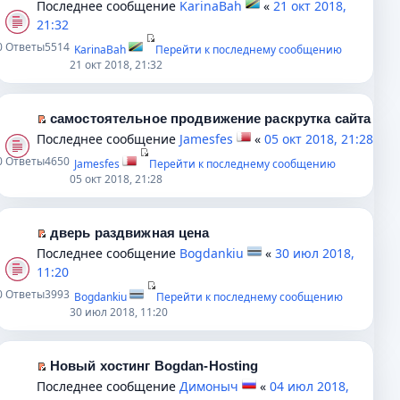
Последнее сообщение
KarinaBah
«
21 окт 2018,
о
а
н
п
е
21:32
б
н
е
е
р
0
Ответы
5514
KarinaBah
Перейти к последнему сообщению
щ
н
п
р
е
21 окт 2018, 21:32
е
о
р
в
й
н
м
о
о
т
и
у
ч
м
и
самостоятельное продвижение раскрутка сайта
ю
с
и
у
к
П
Последнее сообщение
Jamesfes
«
05 окт 2018, 21:28
о
т
н
п
е
0
Ответы
4650
Jamesfes
Перейти к последнему сообщению
о
а
е
е
р
05 окт 2018, 21:28
б
н
п
р
е
щ
н
р
в
й
е
о
о
о
т
дверь раздвижная цена
н
м
ч
м
и
П
Последнее сообщение
Bogdankiu
«
30 июл 2018,
и
у
и
у
к
е
11:20
ю
с
т
н
п
р
0
Ответы
3993
Bogdankiu
Перейти к последнему сообщению
о
а
е
е
е
30 июл 2018, 11:20
о
н
п
р
й
б
н
р
в
т
щ
о
о
о
и
Новый хостинг Bogdan-Hosting
е
м
ч
м
к
П
Последнее сообщение
Димоныч
«
04 июл 2018,
н
у
и
у
п
е