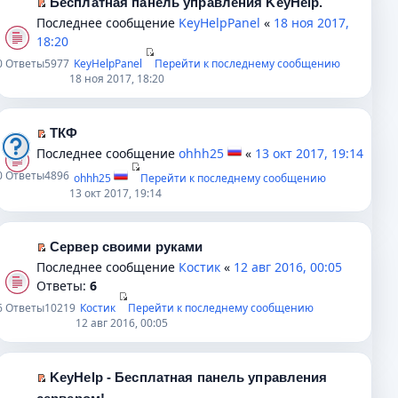
Бесплатная панель управления KeyHelp.
и
о
а
н
к
П
Последнее сообщение
KeyHelpPanel
«
18 ноя 2017,
ю
о
н
е
п
е
18:20
б
н
п
е
р
0
Ответы
5977
KeyHelpPanel
Перейти к последнему сообщению
щ
о
р
р
е
18 ноя 2017, 18:20
е
м
о
в
й
н
у
ч
о
т
и
с
и
м
и
ТКФ
ю
о
т
у
к
П
Последнее сообщение
ohhh25
«
13 окт 2017, 19:14
о
а
н
п
е
0
Ответы
4896
б
ohhh25
Перейти к последнему сообщению
н
е
е
р
13 окт 2017, 19:14
щ
н
п
р
е
е
о
р
в
й
н
м
о
о
т
Сервер своими руками
и
у
ч
м
и
П
Последнее сообщение
Костик
«
12 авг 2016, 00:05
ю
с
и
у
к
е
Ответы:
6
о
т
н
п
р
6
Ответы
10219
Костик
Перейти к последнему сообщению
о
а
е
е
е
12 авг 2016, 00:05
б
н
п
р
й
щ
н
р
в
т
е
о
о
о
и
KeyHelp - Бесплатная панель управления
н
м
ч
м
к
П