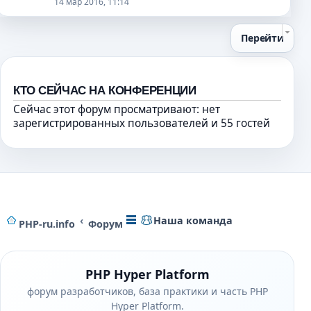
14 мар 2016, 11:14
н
с
т
м
т
и
о
а
у
и
ю
о
н
н
Перейти
к
б
н
е
п
щ
о
п
е
е
м
р
р
КТО СЕЙЧАС НА КОНФЕРЕНЦИИ
н
у
о
в
и
с
Сейчас этот форум просматривают: нет
ч
о
ю
о
зарегистрированных пользователей и 55 гостей
и
м
о
т
у
б
а
н
щ
н
е
е
н
п
н
о
р
и
м
о
Наша команда
ю
PHP-ru.info
Форум
у
ч
с
и
о
т
о
а
PHP Hyper Platform
б
н
форум разработчиков, база практики и часть PHP
щ
н
Hyper Platform.