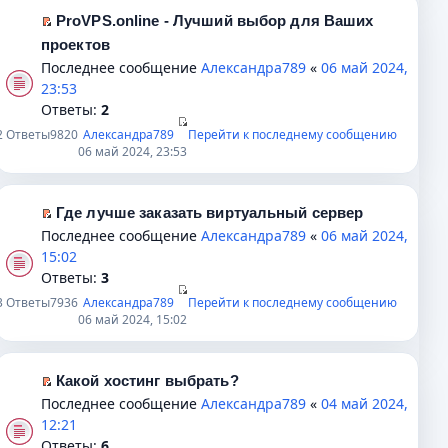
е
м
и
у
к
ProVPS.online - Лучший выбор для Ваших
н
у
т
н
п
П
проектов
и
с
а
е
е
е
Последнее сообщение
Александра789
«
06 май 2024,
ю
о
н
п
р
р
23:53
о
н
р
в
е
Ответы:
2
б
о
о
о
й
2
Ответы
9820
Александра789
Перейти к последнему сообщению
щ
м
ч
м
т
06 май 2024, 23:53
е
у
и
у
и
н
с
т
н
к
и
о
а
е
п
Где лучше заказать виртуальный сервер
ю
о
н
п
е
П
Последнее сообщение
Александра789
«
06 май 2024,
б
н
р
р
е
15:02
щ
о
о
в
р
Ответы:
3
е
м
ч
о
е
3
Ответы
7936
Александра789
Перейти к последнему сообщению
н
у
и
м
й
06 май 2024, 15:02
и
с
т
у
т
ю
о
а
н
и
о
н
е
к
Какой хостинг выбрать?
б
н
п
п
П
Последнее сообщение
Александра789
«
04 май 2024,
щ
о
р
е
е
12:21
е
м
о
р
р
Ответы:
6