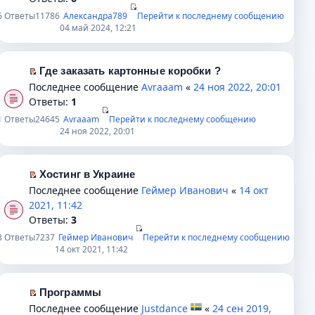
н
у
ч
в
е
6
Ответы
11786
Александра789
Перейти к последнему сообщению
и
с
и
о
й
04 май 2024, 12:21
ю
о
т
м
т
о
а
у
и
б
н
н
к
Где заказать картонные коробки ?
щ
н
е
п
П
Последнее сообщение
Avraaam
«
24 ноя 2022, 20:01
е
о
п
е
е
Ответы:
1
н
м
р
р
р
1
Ответы
24645
Avraaam
Перейти к последнему сообщению
и
у
о
в
е
24 ноя 2022, 20:01
ю
с
ч
о
й
о
и
м
т
о
т
у
и
Хостинг в Украине
б
а
н
к
П
Последнее сообщение
Геймер Иванович
«
14 окт
щ
н
е
п
е
2021, 11:42
е
н
п
е
р
Ответы:
3
н
о
р
р
е
3
Ответы
7237
Геймер Иванович
Перейти к последнему сообщению
и
м
о
в
й
14 окт 2021, 11:42
ю
у
ч
о
т
с
и
м
и
о
т
у
к
Программы
о
а
н
п
П
Последнее сообщение
Justdance
«
24 сен 2019,