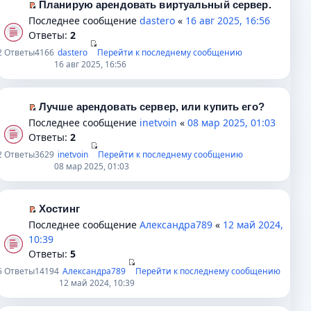
т
Планирую арендовать виртуальный сервер.
м
и
П
Последнее сообщение
dastero
«
16 авг 2025, 16:56
у
к
е
Ответы:
2
н
п
р
2
Ответы
4166
dastero
Перейти к последнему сообщению
е
е
е
16 авг 2025, 16:56
п
р
й
р
в
т
о
о
и
Лучше арендовать сервер, или купить его?
ч
м
к
П
Последнее сообщение
inetvoin
«
08 мар 2025, 01:03
и
у
п
е
Ответы:
2
т
н
е
р
2
Ответы
3629
inetvoin
Перейти к последнему сообщению
а
е
р
е
08 мар 2025, 01:03
н
п
в
й
н
р
о
т
о
о
м
и
Хостинг
м
ч
у
к
П
Последнее сообщение
Александра789
«
12 май 2024,
у
и
н
п
е
10:39
с
т
е
е
р
Ответы:
5
о
а
п
р
е
5
Ответы
14194
Александра789
Перейти к последнему сообщению
о
н
р
в
й
12 май 2024, 10:39
б
н
о
о
т
щ
о
ч
м
и