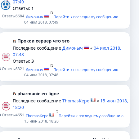
07:49
и
с
т
н
е
р
Ответы:
1
ю
о
а
е
р
е
1
Ответы
6684
о
н
Димоныч
Перейти к последнему сообщению
п
в
й
04 июл 2018, 07:49
б
н
р
о
т
щ
о
о
м
и
е
м
ч
у
к
Прокси сервер что это
н
у
и
н
п
П
Последнее сообщение
Димоныч
«
04 июл 2018,
и
с
т
е
е
е
07:48
ю
о
а
п
р
р
Ответы:
3
о
н
р
в
е
3
Ответы
8321
б
н
Димоныч
Перейти к последнему сообщению
о
о
й
04 июл 2018, 07:48
щ
о
ч
м
т
е
м
и
у
и
н
у
т
н
к
pharmacie en ligne
и
с
а
е
п
П
Последнее сообщение
ThomasKepe
«
15 июн 2018,
ю
о
н
п
е
е
18:20
о
н
р
р
р
0
Ответы
4651
б
о
ThomasKepe
Перейти к последнему сообщению
о
в
е
15 июн 2018, 18:20
щ
м
ч
о
й
е
у
и
м
т
н
с
т
у
и